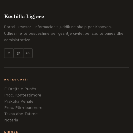
Këshilla Ligjore
Portali kryesor i informacionit juridik në shqip për Kosovën.
Udhëzime të besueshme për çështje civile, penale, të punës dhe
administrative.
f
@
in
KATEGORIËT
E Drejta e Punës
Proc. Kontestimore
Praktika Penale
Proc. Përmbarimore
Taksa dhe Tatime
Noteria
LIDHJE