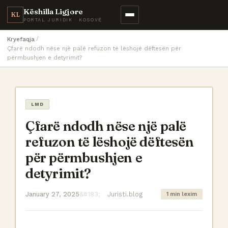
Këshilla Ligjore
KL
PORTAL JURIDIK · KOSOVË
Kryefaqja
Çfarë ndodh nëse një palë refuzon të lëshojë dëftesën për
përmbushjen e detyrimit?
LMD
Çfarë ndodh nëse një palë
refuzon të lëshojë dëftesën
për përmbushjen e
detyrimit?
January 27, 2025
Juristi.blog
1 min lexim