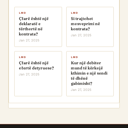
LMD
LMD
Çfarë është një
Si trajtohet
deklaratë e
mosveprimi në
tërthortë në
kontrata?
kontrata?
Jan 27, 2025
Jan 27, 2025
LMD
LMD
Çfarë është një
Kur një debitor
ofertë detyruese?
mund të kërkojë
kthimin e një sendi
Jan 27, 2025
të dhënë
gabimisht?
Jan 27, 2025