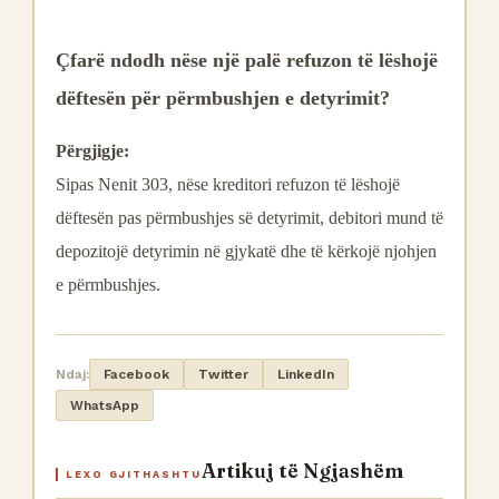
Çfarë ndodh nëse një palë refuzon të lëshojë
dëftesën për përmbushjen e detyrimit?
Përgjigje:
Sipas Nenit 303, nëse kreditori refuzon të lëshojë
dëftesën pas përmbushjes së detyrimit, debitori mund të
depozitojë detyrimin në gjykatë dhe të kërkojë njohjen
e përmbushjes.
Ndaj:
Facebook
Twitter
LinkedIn
WhatsApp
Artikuj të Ngjashëm
LEXO GJITHASHTU