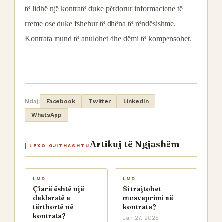
të lidhë një kontratë duke përdorur informacione të
rreme ose duke fshehur të dhëna të rëndësishme.
Kontrata mund të anulohet dhe dëmi të kompensohet.
Ndaj:
Facebook
Twitter
LinkedIn
WhatsApp
Artikuj të Ngjashëm
LEXO GJITHASHTU
LMD
LMD
Çfarë është një
Si trajtohet
deklaratë e
mosveprimi në
tërthortë në
kontrata?
kontrata?
Jan 27, 2025