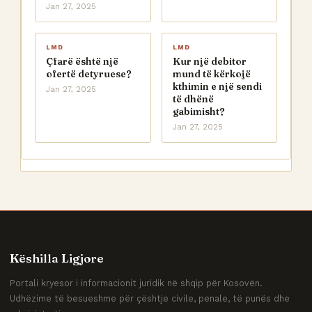
Jan 27, 2025
LMD
LMD
Çfarë është një
Kur një debitor
ofertë detyruese?
mund të kërkojë
kthimin e një sendi
Jan 27, 2025
të dhënë
gabimisht?
Jan 27, 2025
Këshilla Ligjore
Portali kryesor i informacionit juridik në shqip për Kosovën.
Udhëzime të besueshme për çështje civile, penale, të punës dhe