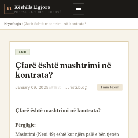
Këshilla Ligjore
KL
PORTAL JURIDIK · KOSOVË
Kryefaqja
Çfarë është mashtrimi në kontrata?
LMD
Çfarë është mashtrimi në
kontrata?
January 09, 2025
Juristi.blog
1 min lexim
Çfarë është mashtrimi në kontrata?
Përgjigje:
Mashtrimi (Neni 49) është kur njëra palë e bën tjetrën