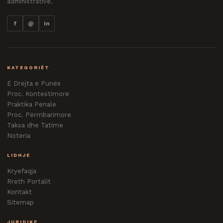
administrative.
f
@
in
KATEGORIËT
E Drejta e Punës
Proc. Kontestimore
Praktika Penale
Proc. Përmbarimore
Taksa dhe Tatime
Noteria
LIDHJE
Kryefaqja
Rreth Portalit
Kontakt
Sitemap
JURIDIKE