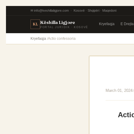
✉ info@keshillaligjore.com · Kosovë · Shqipëri · Maqedoni
Këshilla Ligjore
Kryefaqja
E Drejt
KL
PORTAL JURIDIK · KOSOVË
Kryefaqja
Actio confessoria
March 01, 2024
Acti