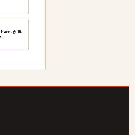
Parregullt
ot