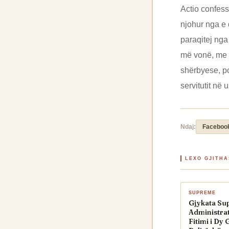
Actio confess
njohur nga e d
paraqitej nga 
më vonë, me kë
shërbyese, por
servitutit në u
Ndaj:
Faceboo
LEXO GJITH
SUPREME
Gjykata Su
Administrat
Fitimi i Dy