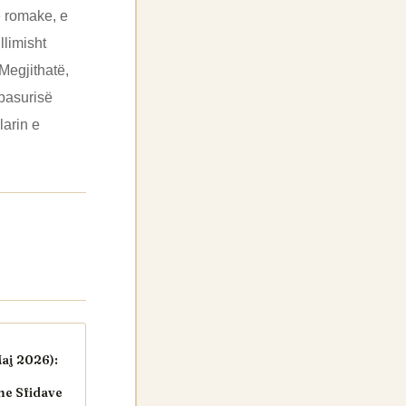
ë romake, e
llimisht
 Megjithatë,
 pasurisë
larin e
aj 2026):
he Sfidave