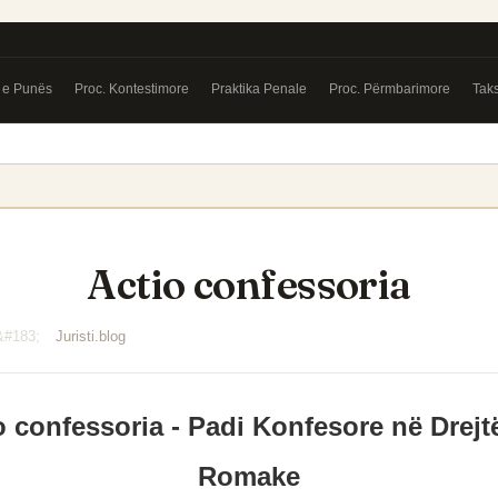
a e Punës
Proc. Kontestimore
Praktika Penale
Proc. Përmbarimore
Tak
Actio confessoria
Juristi.blog
o confessoria - Padi Konfesore në Drejt
Romake