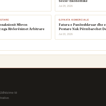
Socio-Ekonomike
Jul 29, 2026
EGTARE
GJYKATA KOMERCIALE
ansaksionit Mbron
Fatura e Panënshkruar dhe e 
 nga Rivlerësimet Arbitrare
Postare Nuk Përmbarohet D
Jul 20, 2026
. Udhëzime të
rative.