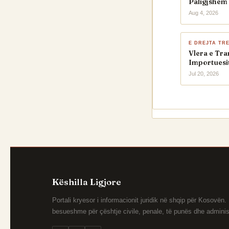
Paligjshëm
Aug 4, 2026
E DREJTA TR
Vlera e Tr
Importuesit
Jul 20, 2026
Këshilla Ligjore
Portali kryesor i informacionit juridik në shqip për Kosovën
besueshme për çështje civile, penale, të punës dhe administ