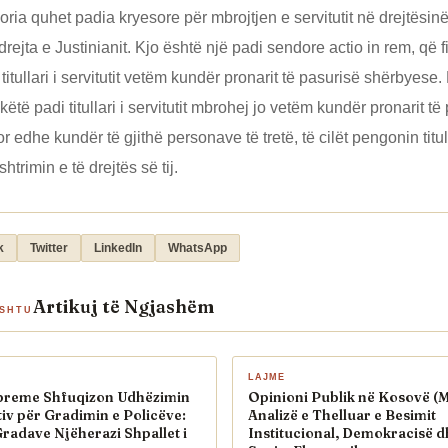
oria quhet padia kryesore për mbrojtjen e servitutit në drejtësin
rejta e Justinianit. Kjo është një padi sendore actio in rem, që fi
titullari i servitutit vetëm kundër pronarit të pasurisë shërbyese.
të padi titullari i servitutit mbrohej jo vetëm kundër pronarit të
 edhe kundër të gjithë personave të tretë, të cilët pengonin titul
shtrimin e të drejtës së tij.
k
Twitter
LinkedIn
WhatsApp
Artikuj të Ngjashëm
ASHTU
LAJME
preme Shfuqizon Udhëzimin
Opinioni Publik në Kosovë (M
iv për Gradimin e Policëve:
Analizë e Thelluar e Besimit
 Gradave Njëherazi Shpallet i
Institucional, Demokracisë d