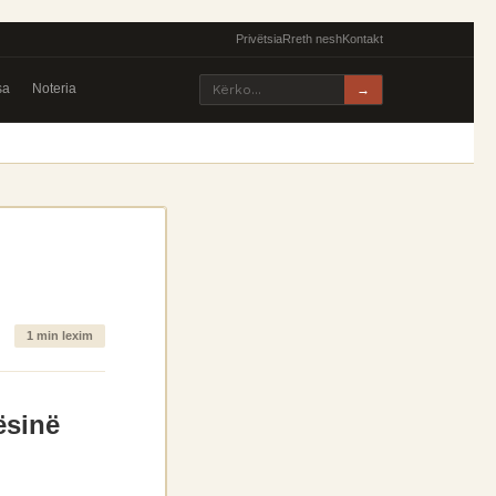
Privëtsia
Rreth nesh
Kontakt
sa
Noteria
→
1 min lexim
ësinë