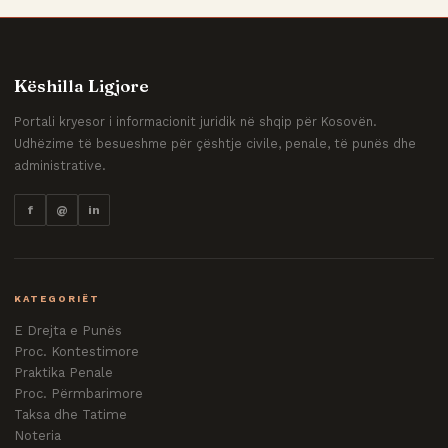
Këshilla Ligjore
Portali kryesor i informacionit juridik në shqip për Kosovën.
Udhëzime të besueshme për çështje civile, penale, të punës dhe
administrative.
f
@
in
KATEGORIËT
E Drejta e Punës
Proc. Kontestimore
Praktika Penale
Proc. Përmbarimore
Taksa dhe Tatime
Noteria