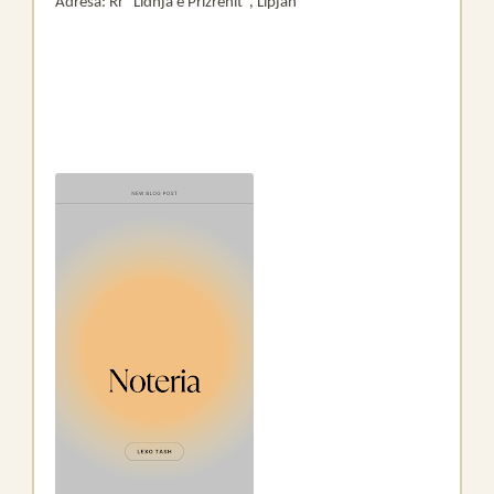
Adresa: Rr "Lidhja e Prizrenit", Lipjan