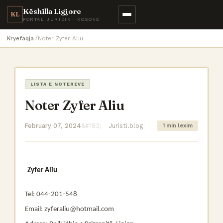
Këshilla Ligjore
KL
PORTAL JURIDIK · KOSOVË
Kryefaqja
Noter Zyfer Aliu
LISTA E NOTEREVE
Noter Zyfer Aliu
February 07, 2024
Juristi.blog
1 min lexim
Zyfer Aliu
Tel: 044-201-548
Email: zyferaliu@hotmail.com