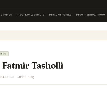
a e Punës
Proc. Kontestimore
Praktika Penale
Proc. Përmbarimore
REVE
 Fatmir Tasholli
024
Juristi.blog