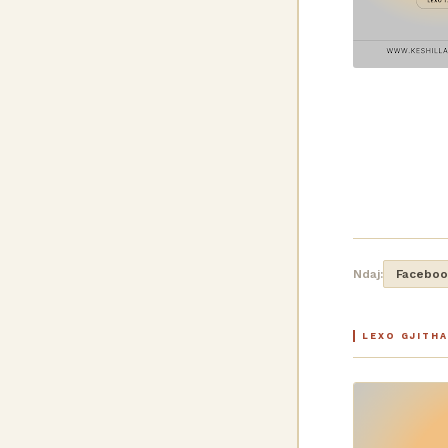
Ndaj:
Faceboo
LEXO GJITH