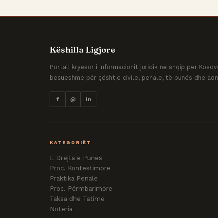
Këshilla Ligjore
Portali kryesor i informacionit juridik në shqip për Kos
besueshme për çështje civile, penale, të punës dhe adm
f
@
in
KATEGORIËT
E Drejta e Punës
Proc. Kontestimore
Praktika Penale
Proc. Përmbarimore
Taksa dhe Tatime
Noteria