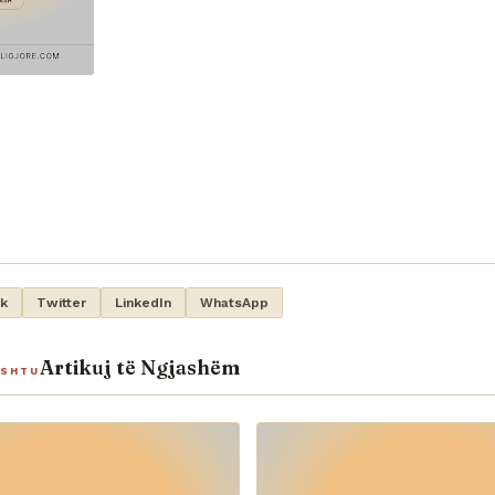
k
Twitter
LinkedIn
WhatsApp
Artikuj të Ngjashëm
ASHTU