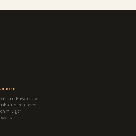
URIDIKE
olitika e Privatësisë
ushtet e Përdorimit
ohim Ligjor
ookies