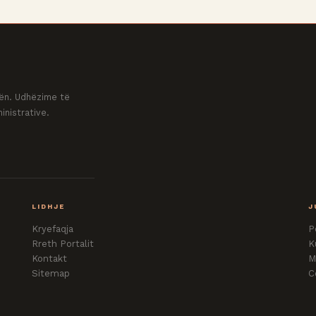
ovën. Udhëzime të
inistrative.
LIDHJE
J
Kryefaqja
P
Rreth Portalit
K
Kontakt
M
Sitemap
C