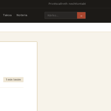
Privëtsia
Rreth nesh
Kontakt
Taksa
Noteria
→
1 min lexim