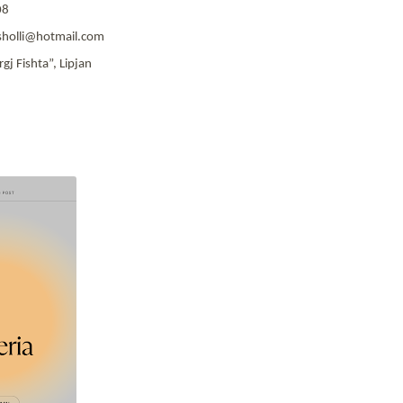
08
asholli@hotmail.com
rgj Fishta”, Lipjan