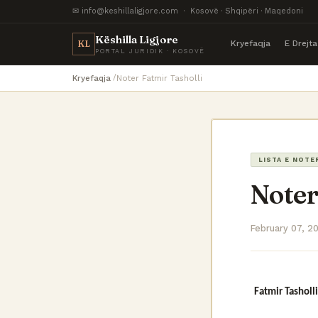
✉ info@keshillaligjore.com · Kosovë · Shqipëri · Maqedoni
Këshilla Ligjore
Kryefaqja
E Drejt
KL
PORTAL JURIDIK · KOSOVË
Kryefaqja
Noter Fatmir Tasholli
LISTA E NOTE
Noter
February 07, 2
Fatmir Tasholli