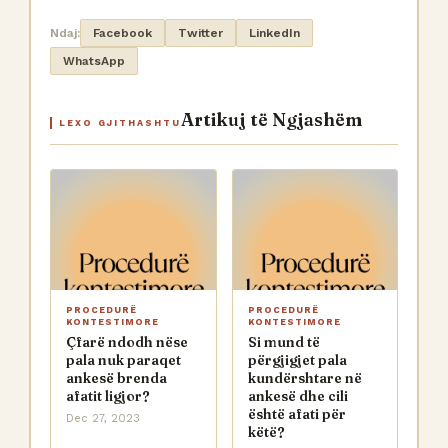
Ndaj:
Facebook
Twitter
LinkedIn
WhatsApp
Artikuj të Ngjashëm
LEXO GJITHASHTU
PROCEDURË
PROCEDURË
KONTESTIMORE
KONTESTIMORE
Çfarë ndodh nëse
Si mund të
pala nuk paraqet
përgjigjet pala
ankesë brenda
kundërshtare në
afatit ligjor?
ankesë dhe cili
është afati për
Dec 27, 2023
këtë?