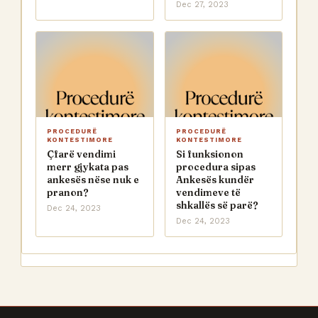
Dec 27, 2023
PROCEDURË
PROCEDURË
KONTESTIMORE
KONTESTIMORE
Çfarë vendimi
Si funksionon
merr gjykata pas
procedura sipas
ankesës nëse nuk e
Ankesës kundër
pranon?
vendimeve të
shkallës së parë?
Dec 24, 2023
Dec 24, 2023