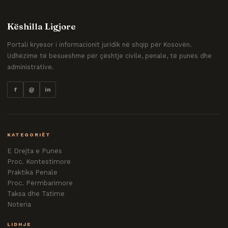
Këshilla Ligjore
Portali kryesor i informacionit juridik në shqip për Kosovën.
Udhëzime të besueshme për çështje civile, penale, të punës dhe
administrative.
f
@
in
KATEGORIËT
E Drejta e Punës
Proc. Kontestimore
Praktika Penale
Proc. Përmbarimore
Taksa dhe Tatime
Noteria
LIDHJE