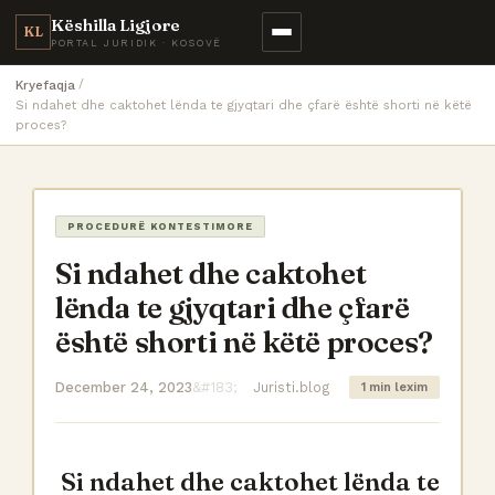
Këshilla Ligjore
KL
PORTAL JURIDIK · KOSOVË
Kryefaqja
Si ndahet dhe caktohet lënda te gjyqtari dhe çfarë është shorti në këtë
proces?
PROCEDURË KONTESTIMORE
Si ndahet dhe caktohet
lënda te gjyqtari dhe çfarë
është shorti në këtë proces?
December 24, 2023
Juristi.blog
1 min lexim
Si ndahet dhe caktohet lënda te