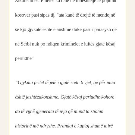
zakonshmes. Pineles ka dalë në mbështetje të popullit
kosovar pasi sipas tij, "ata kanë të drejtë të mendojnë
se kjo gjykatë është e anshme duke pasur parasysh që
në Serbi nuk po ndiqen kriminelet e luftës gjatë kësaj
periudhe"
“Gjykimi pritet të jetë i gjatë rreth 6 vjet, që për mua
është jashtëzakonshme. Gjatë kësaj periudhe kohore
do të vijnë gjenerata të reja që mund ta shohin
historinë më ndryshe. Prandaj e kuptoj shumë mirë