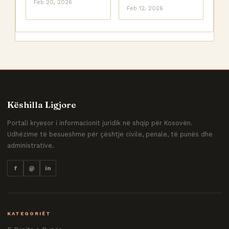
Feb 20, 2026
Feb 12, 2026
Këshilla Ligjore
Portali kryesor i informacionit juridik në shqip për Kosovën.
Udhëzime të besueshme për çështje civile, penale, të punës dhe
administrative.
f
@
in
KATEGORIËT