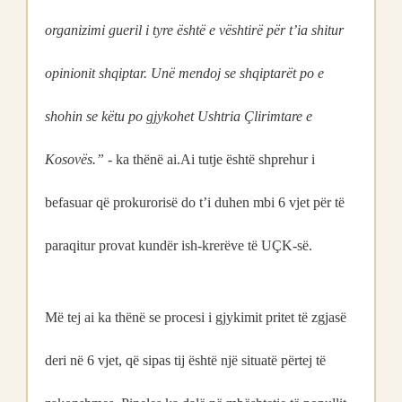
organizimi gueril i tyre është e vështirë për t’ia shitur
opinionit shqiptar. Unë mendoj se shqiptarët po e
shohin se këtu po gjykohet Ushtria Çlirimtare e
Kosovës.”
- ka thënë ai.Ai tutje është shprehur i
befasuar që prokurorisë do t’i duhen mbi 6 vjet për të
paraqitur provat kundër ish-krerëve të UÇK-së.
Më tej ai ka thënë se procesi i gjykimit pritet të zgjasë
deri në 6 vjet, që sipas tij është një situatë përtej të