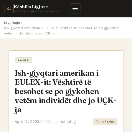
Këshilla Ligjore
KL
PORTAL JURIDIK · KOSOVË
Kryefaqja
Ish-gjyqtari amerikan i EULEX-it: Vështirë të besohet se po gjykohen
vetëm individët dhe jo UÇK-ja
LAJME
Ish-gjyqtari amerikan i
EULEX-it: Vështirë të
besohet se po gjykohen
vetëm individët dhe jo UÇK-
ja
April 13, 2023
Juristi.blog
1 min lexim