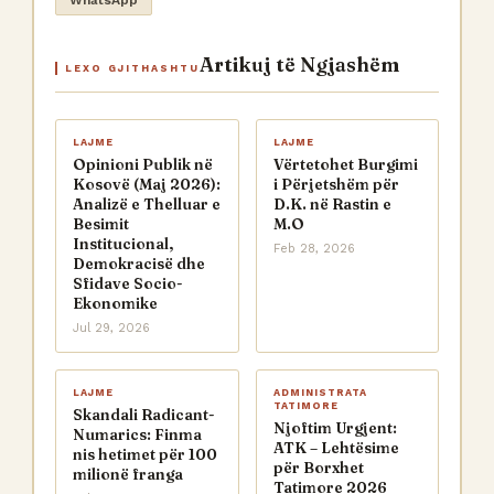
WhatsApp
Artikuj të Ngjashëm
LEXO GJITHASHTU
LAJME
LAJME
Opinioni Publik në
Vërtetohet Burgimi
Kosovë (Maj 2026):
i Përjetshëm për
Analizë e Thelluar e
D.K. në Rastin e
Besimit
M.O
Institucional,
Feb 28, 2026
Demokracisë dhe
Sfidave Socio-
Ekonomike
Jul 29, 2026
LAJME
ADMINISTRATA
TATIMORE
Skandali Radicant-
Njoftim Urgjent:
Numarics: Finma
ATK – Lehtësime
nis hetimet për 100
për Borxhet
milionë franga
Tatimore 2026