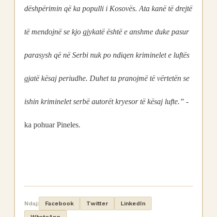
dëshpërimin që ka populli i Kosovës. Ata kanë të drejtë
të mendojnë se kjo gjykatë është e anshme duke pasur
parasysh që në Serbi nuk po ndiqen kriminelet e luftës
gjatë kësaj periudhe. Duhet ta pranojmë të vërtetën se
ishin kriminelet serbë autorët kryesor të kësaj lufte.”
-
ka pohuar Pineles.
Ndaj:
Facebook
Twitter
LinkedIn