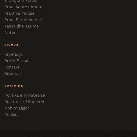
E Drejta e Punës
Proc. Kontestimore
Praktika Penale
Proc. Përmbarimore
Taksa dhe Tatime
Noteria
LIDHJE
Kryefaqja
Rreth Portalit
Kontakt
Sitemap
JURIDIKE
Politika e Privatësisë
Kushtet e Përdorimit
Mohim Ligjor
Cookies