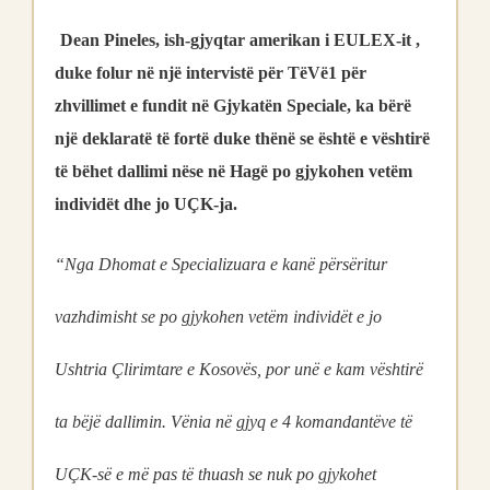
Dean Pineles, ish-gjyqtar amerikan i EULEX-it ,
duke folur në një intervistë për TëVë1 për
zhvillimet e fundit në Gjykatën Speciale, ka bërë
një deklaratë të fortë duke thënë se është e vështirë
të bëhet dallimi nëse në Hagë po gjykohen vetëm
individët dhe jo UÇK-ja.
“Nga Dhomat e Specializuara e kanë përsëritur
vazhdimisht se po gjykohen vetëm individët e jo
Ushtria Çlirimtare e Kosovës, por unë e kam vështirë
ta bëjë dallimin. Vënia në gjyq e 4 komandantëve të
UÇK-së e më pas të thuash se nuk po gjykohet