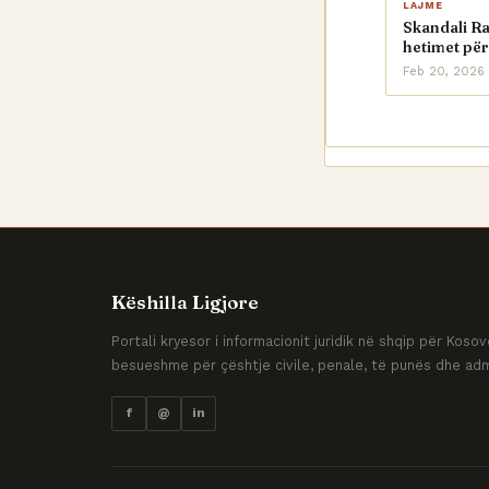
LAJME
Skandali R
hetimet për
Feb 20, 2026
Këshilla Ligjore
Portali kryesor i informacionit juridik në shqip për Kos
besueshme për çështje civile, penale, të punës dhe adm
f
@
in