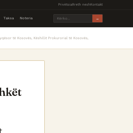
Privëtsia
Rreth nesh
Kontakt
Taksa
Noteria
→
jyqësor të Kosovës, Këshillit Prokurorial të Kosovës,
hkët
ë
t