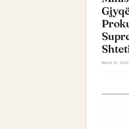
Gjyqë
Proku
Supre
Shtet
March 14, 2023