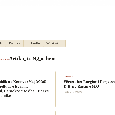
k
Twitter
LinkedIn
WhatsApp
Artikuj të Ngjashëm
ASHTU
LAJME
blik në Kosovë (Maj 2026):
Vërtetohet Burgimi i Përjets
helluar e Besimit
D.K. në Rastin e M.O
al, Demokracisë dhe Sfidave
Feb 28, 2026
nomike