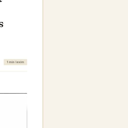
s
1 min lexim