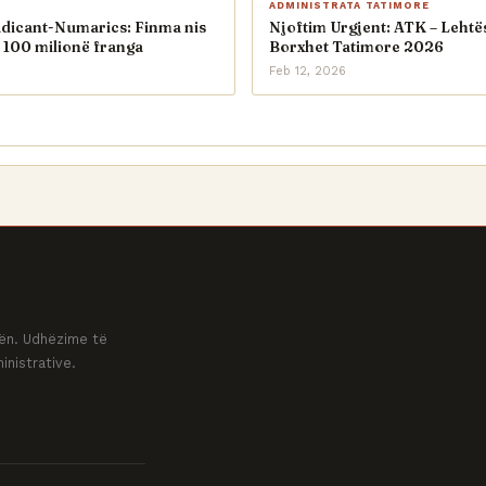
ADMINISTRATA TATIMORE
adicant-Numarics: Finma nis
Njoftim Urgjent: ATK – Lehtë
 100 milionë franga
Borxhet Tatimore 2026
Feb 12, 2026
ovën. Udhëzime të
inistrative.