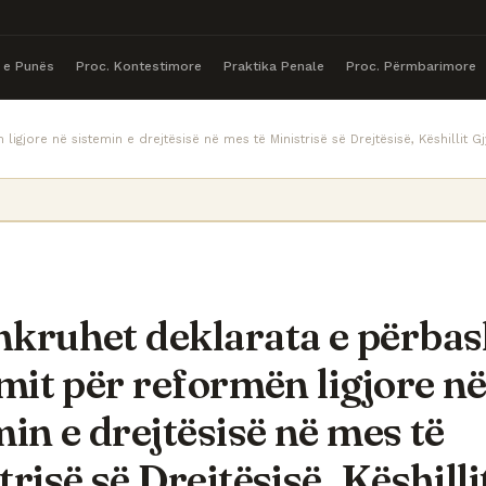
a e Punës
Proc. Kontestimore
Praktika Penale
Proc. Përmbarimore
gjore në sistemin e drejtësisë në mes të Ministrisë së Drejtësisë, Këshillit G
kruhet deklarata e përbas
imit për reformën ligjore n
min e drejtësisë në mes të
risë së Drejtësisë, Këshilli