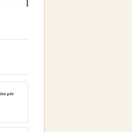
hëm për