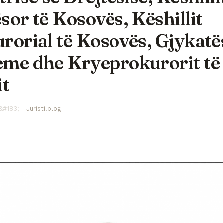
sor të Kosovës, Këshillit
rorial të Kosovës, Gjykatë
me dhe Kryeprokurorit të
it
Juristi.blog