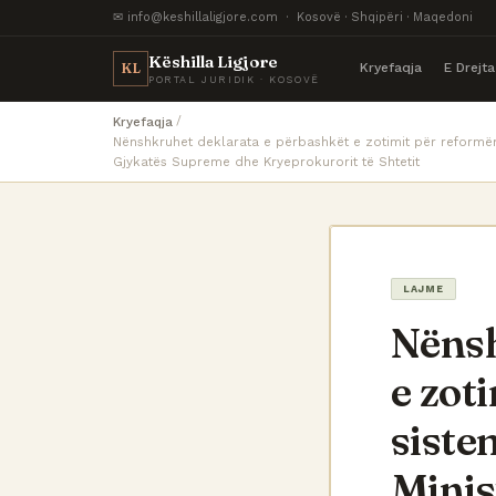
✉ info@keshillaligjore.com · Kosovë · Shqipëri · Maqedoni
Këshilla Ligjore
Kryefaqja
E Drejt
KL
PORTAL JURIDIK · KOSOVË
Kryefaqja
Nënshkruhet deklarata e përbashkët e zotimit për reformën li
Gjykatës Supreme dhe Kryeprokurorit të Shtetit
LAJME
Nënsh
e zot
siste
Minist