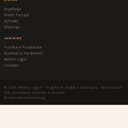
Kryefaqja
Rreth Portalit
Kontakt
Sitemap
JURIDIKE
Politika e Privatësisë
Kushtet e Përdorimit
Mohim Ligjor
Cookies
©
2026
Këshilla Ligjore · Të gjitha të drejtat e rezervuara · Informacioni
nuk zëvendëson këshillën e avokatit.
Privatësia
Kushtet
Sitemap