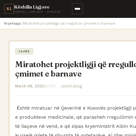
Këshilla Ligjore
KL
PORTAL JURIDIK · KOSOVË
Kryefaqja
Miratohet projektligji që rregullon çmimet e barnave
LAJME
Miratohet projektligji që rregul
çmimet e barnave
March 08, 2023
Juristi.blog
Është miratuar në Qeverinë e Kosovës projektligji
e produkteve medicinale, që parasheh rregullimin
të ilaçeve në vend, e që sipas kryeministrit Albin Kur
kursejë mjete të shumta të qytetarëve. Ai dhe minist