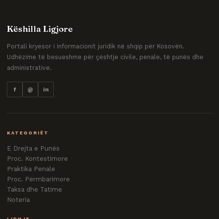
Këshilla Ligjore
Portali kryesor i informacionit juridik në shqip për Kosovën.
Udhëzime të besueshme për çështje civile, penale, të punës dhe
administrative.
f
@
in
KATEGORIËT
E Drejta e Punës
Proc. Kontestimore
Praktika Penale
Proc. Përmbarimore
Taksa dhe Tatime
Noteria
LIDHJE