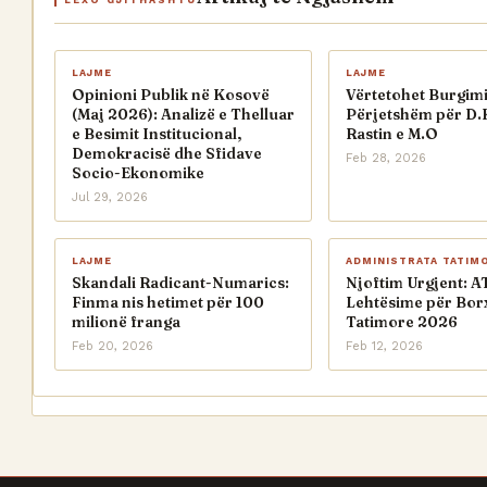
LEXO GJITHASHTU
LAJME
LAJME
Opinioni Publik në Kosovë
Vërtetohet Burgimi
(Maj 2026): Analizë e Thelluar
Përjetshëm për D.
e Besimit Institucional,
Rastin e M.O
Demokracisë dhe Sfidave
Feb 28, 2026
Socio-Ekonomike
Jul 29, 2026
LAJME
ADMINISTRATA TATIM
Skandali Radicant-Numarics:
Njoftim Urgjent: A
Finma nis hetimet për 100
Lehtësime për Bor
milionë franga
Tatimore 2026
Feb 20, 2026
Feb 12, 2026