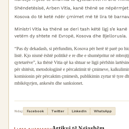
Shëndetësisë, Arben Vitia, kanë thënë se nëpërmjet kë
Kosova do të ketë ndër çmimet më të lira të barnav
Ministri Vitia ka thënë se deri tash këtë ligj s’e kan
vetëm dy shtete në Evropë, Kosova dhe Bjellorusia.
“Pas dy dekadash, si përfundim, Kosova për herë të parë po hi
listë. Kjo nismë është politikë e re dhe e shumëpritur në mbrojt
qytetarëve”, ka thënë Vitia që ka shtuar se ligji përfshin lartësi
për shitësit, metodologjinë e përcaktimit të çmimeve, kalkulimin
komisionin për përcaktim çmimesh, publikimin zyrtar të tyre d
mbikëqyrjen, ankesën dhe sanksionet.
Ndaj:
Facebook
Twitter
LinkedIn
WhatsApp
Artikuj të Ngjashëm