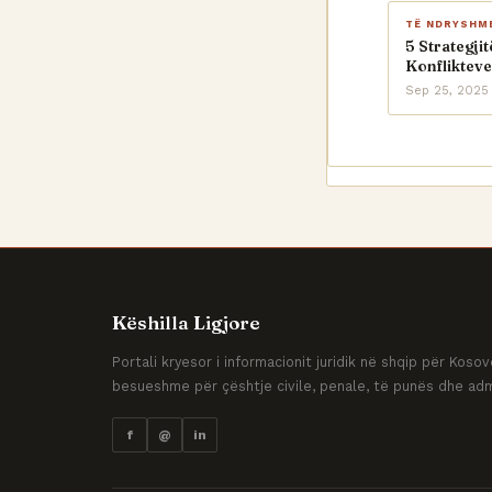
TË NDRYSHM
5 Strategji
Konflikteve
Sep 25, 2025
Këshilla Ligjore
Portali kryesor i informacionit juridik në shqip për Kos
besueshme për çështje civile, penale, të punës dhe adm
f
@
in