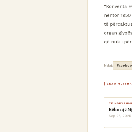
“Konventa E
nëntor 1950 
të përcaktua
organ gjyqë
që nuk i pë
Ndaj:
Faceboo
LEXO GJITH
TË NDRYSHM
Bëhu një M
Sep 25, 2025