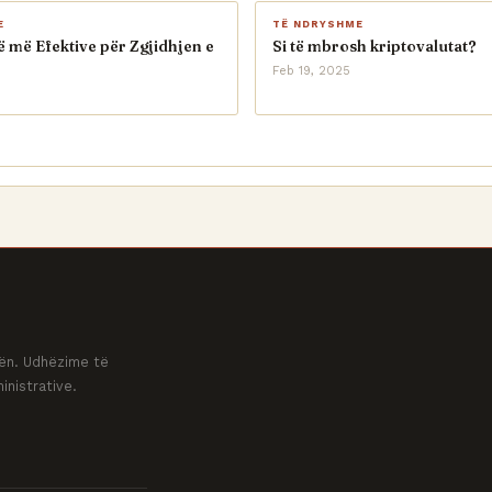
E
TË NDRYSHME
të më Efektive për Zgjidhjen e
Si të mbrosh kriptovalutat?
Feb 19, 2025
ovën. Udhëzime të
inistrative.