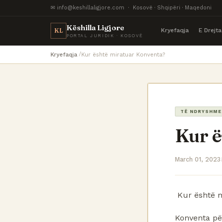
✉ info@keshillaligjore.com · Kosovë · Shqipëri · Maqedoni
Këshilla Ligjore
Kryefaqja
E Drejt
KL
PORTAL JURIDIK · KOSOVË
Kryefaqja
Kur është miratuar Konventa?
TË NDRYSHME
Kur ë
March 01, 2023
Kur është 
Konventa për