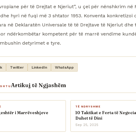
vropiane për të Drejtat e Njeriut”, u çel për nënshkrim n
dhe hyri në fuqi më 3 shtator 1953. Konventa konkretizoi d
ra në Deklaratën Universale të të Drejtave të Njeriut dhe 
sor ndërkombëtar kompetent për të marrë vendime kundë
rmbushin detyrimet e tyre.
k
Twitter
LinkedIn
WhatsApp
Artikuj të Ngjashëm
ASHTU
E
TË NDRYSHME
jeshtër i Marrëveshjeve
10 Taktikat e Forta të Negoci
Duhet të Dini
Sep 25, 2025