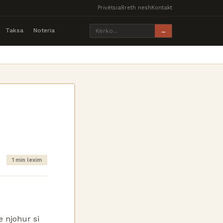
Privëtsia
Rreth nesh
Kontakt
Taksa
Noteria
→
1 min lexim
e njohur si