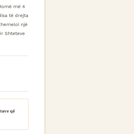
ë Romë më 4
isa të drejta
themeloi një
r Shteteve
atave që