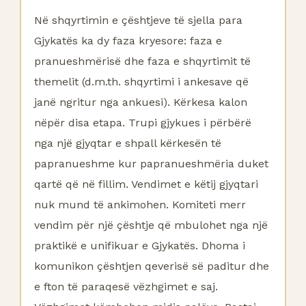
Në shqyrtimin e çështjeve të sjella para
Gjykatës ka dy faza kryesore: faza e
pranueshmërisë dhe faza e shqyrtimit të
themelit (d.m.th. shqyrtimi i ankesave që
janë ngritur nga ankuesi). Kërkesa kalon
nëpër disa etapa. Trupi gjykues i përbërë
nga një gjyqtar e shpall kërkesën të
papranueshme kur papranueshmëria duket
qartë që në fillim. Vendimet e këtij gjyqtari
nuk mund të ankimohen. Komiteti merr
vendim për një çështje që mbulohet nga një
praktikë e unifikuar e Gjykatës. Dhoma i
komunikon çështjen qeverisë së paditur dhe
e fton të paraqesë vëzhgimet e saj.