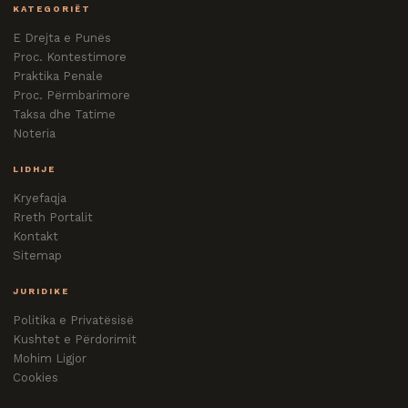
KATEGORIËT
E Drejta e Punës
Proc. Kontestimore
Praktika Penale
Proc. Përmbarimore
Taksa dhe Tatime
Noteria
LIDHJE
Kryefaqja
Rreth Portalit
Kontakt
Sitemap
JURIDIKE
Politika e Privatësisë
Kushtet e Përdorimit
Mohim Ligjor
Cookies