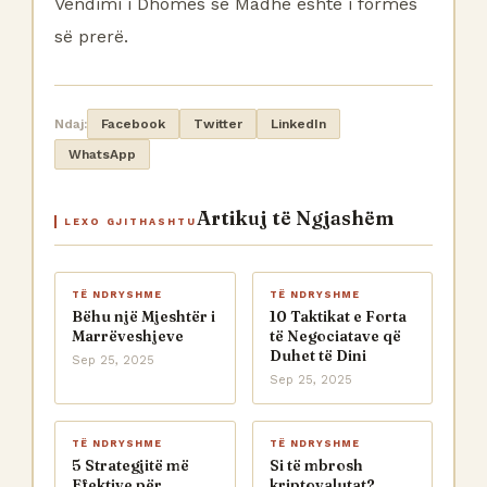
Vendimi i Dhomës së Madhe është i formës
së prerë.
Ndaj:
Facebook
Twitter
LinkedIn
WhatsApp
Artikuj të Ngjashëm
LEXO GJITHASHTU
TË NDRYSHME
TË NDRYSHME
Bëhu një Mjeshtër i
10 Taktikat e Forta
Marrëveshjeve
të Negociatave që
Duhet të Dini
Sep 25, 2025
Sep 25, 2025
TË NDRYSHME
TË NDRYSHME
5 Strategjitë më
Si të mbrosh
Efektive për
kriptovalutat?