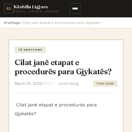
Këshilla Ligjore
KL
PORTAL JURIDIK · KOSOVË
Kryefaqja
Cilat janë etapat e procedurës para Gjykatës?
TË NDRYSHME
Cilat janë etapat e
procedurës para Gjykatës?
March 01, 2023
Juristi.blog
1 min lexim
Cilat janë etapat e procedurës para
Gjykatës?