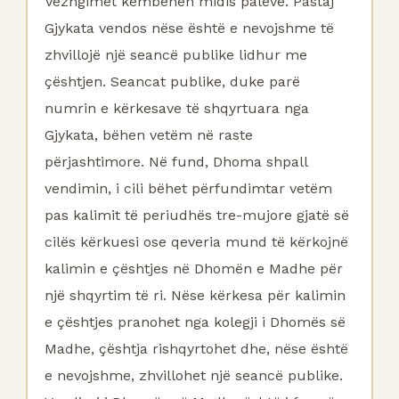
Vëzhgimet këmbehen midis palëve. Pastaj
Gjykata vendos nëse është e nevojshme të
zhvillojë një seancë publike lidhur me
çështjen. Seancat publike, duke parë
numrin e kërkesave të shqyrtuara nga
Gjykata, bëhen vetëm në raste
përjashtimore. Në fund, Dhoma shpall
vendimin, i cili bëhet përfundimtar vetëm
pas kalimit të periudhës tre-mujore gjatë së
cilës kërkuesi ose qeveria mund të kërkojnë
kalimin e çështjes në Dhomën e Madhe për
një shqyrtim të ri. Nëse kërkesa për kalimin
e çështjes pranohet nga kolegji i Dhomës së
Madhe, çështja rishqyrtohet dhe, nëse është
e nevojshme, zhvillohet një seancë publike.