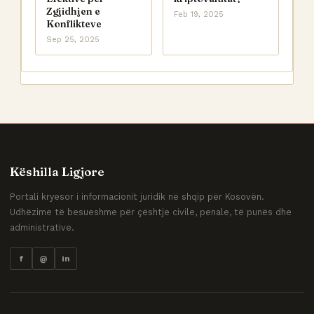
Zgjidhjen e
Feb 19, 2025
Konflikteve
Sep 25, 2025
Këshilla Ligjore
Portali kryesor i informacionit juridik në shqip për Kosovën.
Udhëzime të besueshme për çështje civile, penale, të punës dhe
administrative.
f
@
in