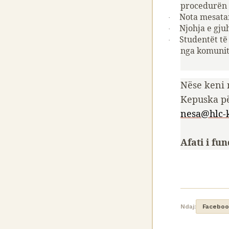
procedurën 
Nota mesatar
·
Njohja e gju
·
Studentët të
·
nga komunite
Nëse keni n
Kepuska pë
nesa@hlc-
Afati i fu
Ndaj:
Faceboo