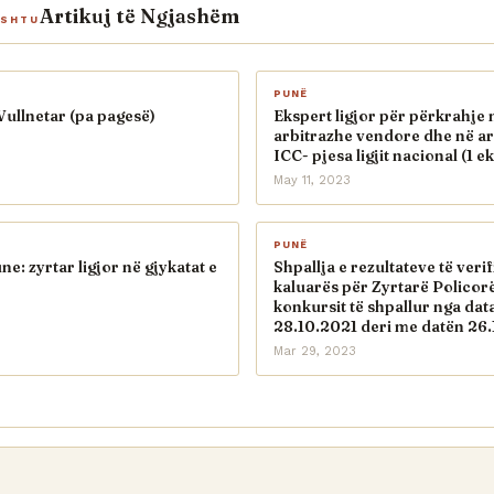
Artikuj të Ngjashëm
ASHTU
PUNË
Vullnetar (pa pagesë)
Ekspert ligjor për përkrahje 
arbitrazhe vendore dhe në ar
ICC- pjesa ligjit nacional (1 
May 11, 2023
PUNË
e: zyrtar ligjor në gjykatat e
Shpallja e rezultateve të verif
kaluarës për Zyrtarë Policorë
konkursit të shpallur nga dat
28.10.2021 deri me datën 26.
Mar 29, 2023