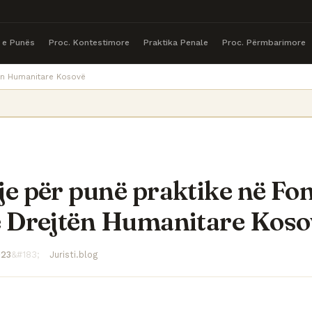
a e Punës
Proc. Kontestimore
Praktika Penale
Proc. Përmbarimore
tën Humanitare Kosovë
je për punë praktike në Fo
ë Drejtën Humanitare Koso
023
Juristi.blog