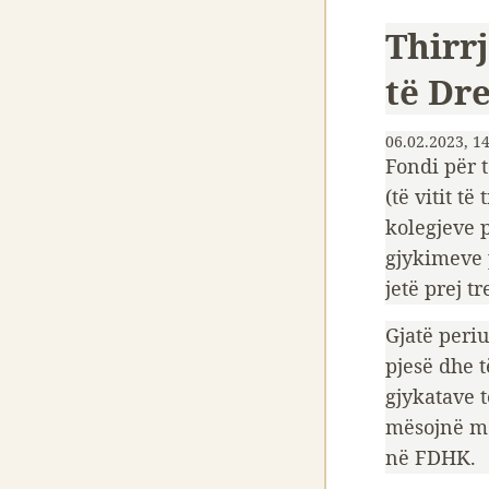
Thirr
të Dr
06.02.2023, 1
Fondi për 
(të vitit t
kolegjeve 
gjykimeve p
jetë prej tr
Gjatë peri
pjesë dhe 
gjykatave 
mësojnë më
në FDHK.