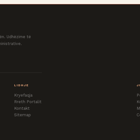
ovën. Udhëzime të
inistrative.
LIDHJE
J
Kryefaqja
P
Rreth Portalit
K
Kontakt
M
Sitemap
C