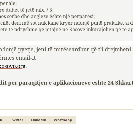
penale;
e duhet të jetë mbi 7.5;
hës serbe dhe angleze është një përparësi;
 cilët deri më sot nuk kanë kryer ndonjë punë praktike, si 
te të ndryshme që jetojnë në Kosovë inkurajohen që të ap
donjë pyetje, jeni të mirëseardhur që t’i drejtoheni
rmes email-it
kosovo.org
.
ndit për paraqitjen e aplikacioneve është 24 Shkur
k
Twitter
LinkedIn
WhatsApp