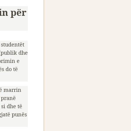
in për
 studentët
 (publik dhe
orimin e
ës do të
të marrin
ë pranë
si dhe të
gjatë punës