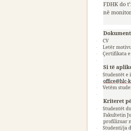
FDHK do t’
në monitor
Dokumente
CV
·
Letër motiv
·
Çertifikata 
·
·
Si të aplik
Studentët e 
·
office@hlc-
Vetëm studen
·
·
Kriteret p
Studentët du
·
Fakultetin J
profilizuar 
Studenti/ja 
·