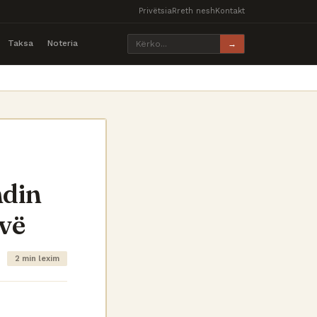
Privëtsia
Rreth nesh
Kontakt
Taksa
Noteria
→
ndin
vë
2 min lexim