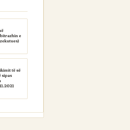
në
bitrazhin e
ekzekutues)
ikimit të së
 sipas
a
11.2021