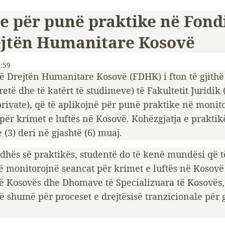
je për punë praktike në Fond
ejtën Humanitare Kosovë
4:59
të Drejtën Humanitare Kosovë (FDHK) i fton të gjithë
ë tretë dhe të katërt të studimeve) të Fakultetit Juridik
private), që të aplikojnë për punë praktike në monit
ër krimet e luftës në Kosovë. Kohëzgjatja e praktik
e (3) deri në gjashtë (6) muaj.
udhës së praktikës, studentë do të kenë mundësi që 
të monitorojnë seancat për krimet e luftës në Kosov
të Kosovës dhe Dhomave të Specializuara të Kosovës, 
 shumë për proceset e drejtësisë tranzicionale për 