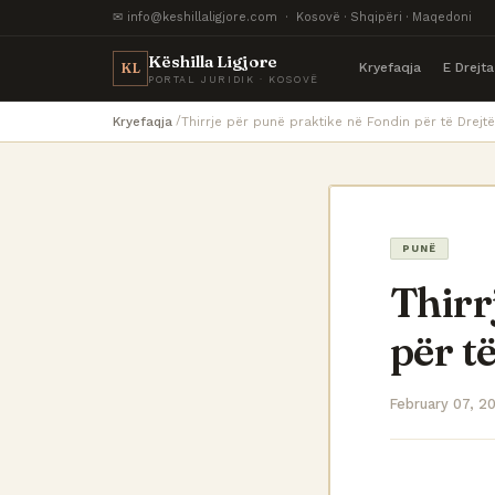
✉ info@keshillaligjore.com · Kosovë · Shqipëri · Maqedoni
Këshilla Ligjore
Kryefaqja
E Drejt
KL
PORTAL JURIDIK · KOSOVË
Kryefaqja
Thirrje për punë praktike në Fondin për të Drej
PUNË
Thirr
për t
February 07, 2