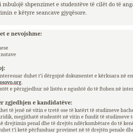
i mbulojë shpenzimet e studentëve të cilët do të an
imin e këtyre seancave gjyqësore.
t e nevojshme:
uese
e notave
oj:
interesuar duhet t’i dërgojnë dokumentet e kërkuara në em
kosovo.org
.
tët e përzgjedhur në listën e ngushtë do të ftohen në inter
ër zgjedhjen e kandidatëve:
het të jenë në vitin e tretë ose të katërt të studimeve bach
uridik, megjithatë studentët në vitin e fundit të studimeve t
në drejtimin penal dhe të drejtës ndërkombëtare do të ken
duhet t’i ketë përfunduar provimet në të drejtën penale dh