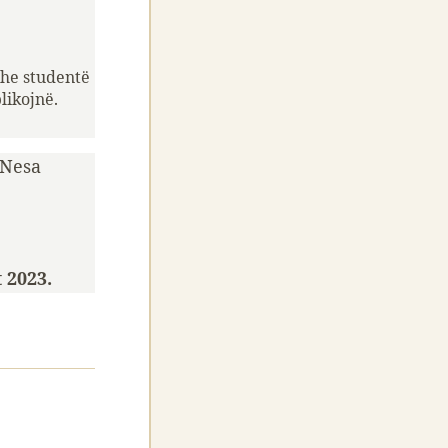
dhe studentë
likojnë.
 Nesa
t 2023.