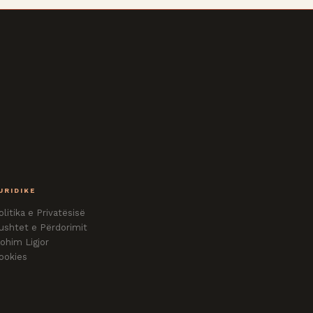
URIDIKE
olitika e Privatësisë
ushtet e Përdorimit
ohim Ligjor
ookies