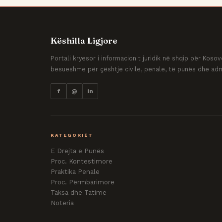
Këshilla Ligjore
Portali kryesor i informacionit juridik në shqip për Kos
besueshme për çështje civile, penale, të punës dhe adm
f
@
in
KATEGORIËT
E Drejta e Punës
Proc. Kontestimore
Praktika Penale
Proc. Përmbarimore
Taksa dhe Tatime
Noteria