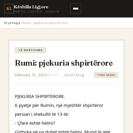
Këshilla Ligjore
KL
PORTAL JURIDIK · KOSOVË
Kryefaqja
Rumi: pjekuria shpirtërore
TË NDRYSHME
Rumi: pjekuria shpirtërore
February 15, 2023
Juristi.blog
1 min lexim
PJEKURIA SHPIRTËRORE.
6 pyetje për Rumin, një mjeshtër shpirtëror
persian i shekullit të 13-të:
- Çfarë është helmi?
Gjithçka që na duhet është helmi. Mund të jetë