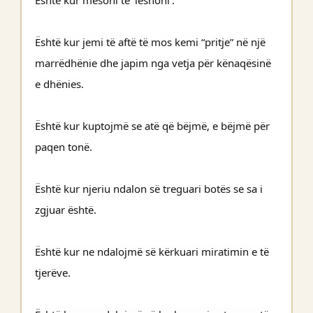
Është kur mësoni të 'lëshoni'.
Është kur jemi të aftë të mos kemi “pritje” në një
marrëdhënie dhe japim nga vetja për kënaqësinë
e dhënies.
Është kur kuptojmë se atë që bëjmë, e bëjmë për
paqen tonë.
Është kur njeriu ndalon së treguari botës se sa i
zgjuar është.
Është kur ne ndalojmë së kërkuari miratimin e të
tjerëve.