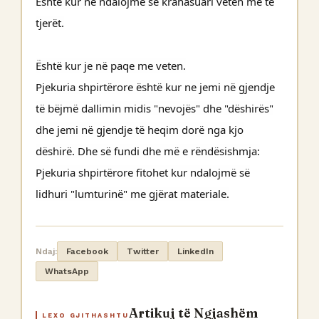
Është kur ne ndalojmë së krahasuari veten me të
tjerët.
Është kur je në paqe me veten.
Pjekuria shpirtërore është kur ne jemi në gjendje
të bëjmë dallimin midis "nevojës" dhe "dëshirës"
dhe jemi në gjendje të heqim dorë nga kjo
dëshirë. Dhe së fundi dhe më e rëndësishmja:
Pjekuria shpirtërore fitohet kur ndalojmë së
lidhuri "lumturinë" me gjërat materiale.
Ndaj:
Facebook
Twitter
LinkedIn
WhatsApp
Artikuj të Ngjashëm
LEXO GJITHASHTU