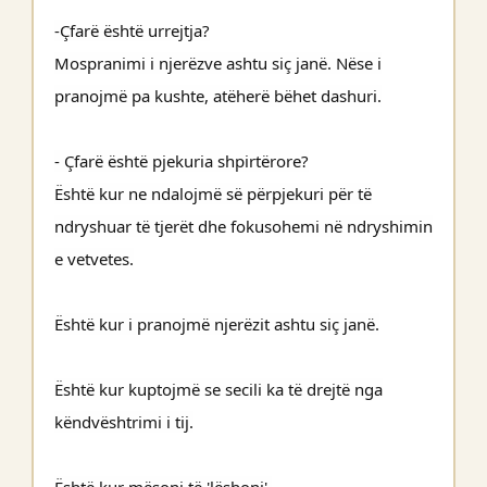
-Çfarë është urrejtja?
Mospranimi i njerëzve ashtu siç janë. Nëse i
pranojmë pa kushte, atëherë bëhet dashuri.
- Çfarë është pjekuria shpirtërore?
Është kur ne ndalojmë së përpjekuri për të
ndryshuar të tjerët dhe fokusohemi në ndryshimin
e vetvetes.
Është kur i pranojmë njerëzit ashtu siç janë.
Është kur kuptojmë se secili ka të drejtë nga
këndvështrimi i tij.