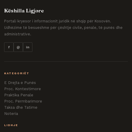
Këshilla Ligjore
Portali kryesor i informacionit juridik në shqip për Kosovën.
Udhëzime të besueshme për çështje civile, penale, të punës dhe
administrative.
f
@
in
KATEGORIËT
E Drejta e Punës
Proc. Kontestimore
Praktika Penale
Proc. Përmbarimore
Taksa dhe Tatime
Noteria
LIDHJE