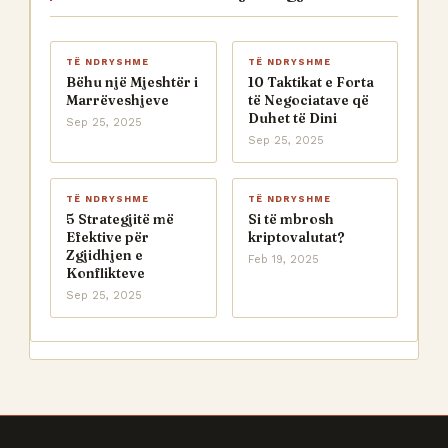
TË NDRYSHME
TË NDRYSHME
Bëhu një Mjeshtër i
10 Taktikat e Forta
Marrëveshjeve
të Negociatave që
Duhet të Dini
Sep 25, 2025
Sep 25, 2025
TË NDRYSHME
TË NDRYSHME
5 Strategjitë më
Si të mbrosh
Efektive për
kriptovalutat?
Zgjidhjen e
Feb 19, 2025
Konflikteve
Sep 25, 2025