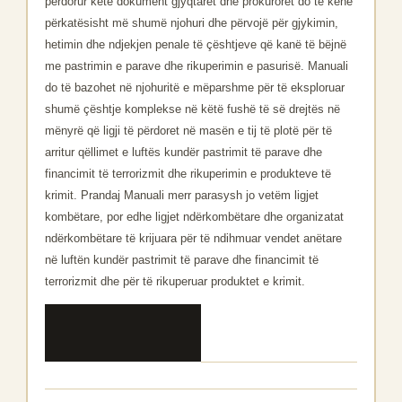
përdorur këtë dokument gjyqtarët dhe prokurorët do të kenë
përkatësisht më shumë njohuri dhe përvojë për gjykimin,
hetimin dhe ndjekjen penale të çështjeve që kanë të bëjnë
me pastrimin e parave dhe rikuperimin e pasurisë. Manuali
do të bazohet në njohuritë e mëparshme për të eksploruar
shumë çështje komplekse në këtë fushë të së drejtës në
mënyrë që ligji të përdoret në masën e tij të plotë për të
arritur qëllimet e luftës kundër pastrimit të parave dhe
financimit të terrorizmit dhe rikuperimin e produkteve të
krimit. Prandaj Manuali merr parasysh jo vetëm ligjet
kombëtare, por edhe ligjet ndërkombëtare dhe organizatat
ndërkombëtare të krijuara për të ndihmuar vendet anëtare
në luftën kundër pastrimit të parave dhe financimit të
terrorizmit dhe për të rikuperuar produktet e krimit.