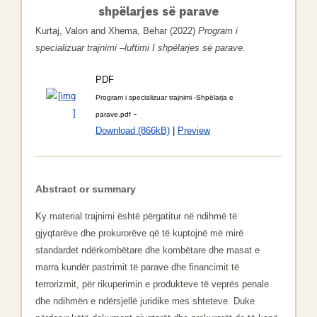
shpëlarjes së parave
Kurtaj, Valon
and
Xhema, Behar
(2022)
Program i
specializuar trajnimi –luftimi I shpëlarjes së parave.
PDF
Program i specializuar trajnimi -Shpëlarja e
-
parave.pdf
Download (866kB)
|
Preview
Abstract or summary
Ky material trajnimi është përgatitur në ndihmë të
gjyqtarëve dhe prokurorëve që të kuptojnë më mirë
standardet ndërkombëtare dhe kombëtare dhe masat e
marra kundër pastrimit të parave dhe financimit të
terrorizmit, për rikuperimin e produkteve të veprës penale
dhe ndihmën e ndërsjellë juridike mes shteteve. Duke