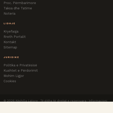
Proc. Përmbarimore
Taksa dhe Tatime
Noteria
LIDHJE
Kryefaqja
Rreth Portalit
Kontakt
Sitemap
JURIDIKE
Politika e Privatësisë
Kushtet e Përdorimit
Mohim Ligjor
Cookies
©
2026
Këshilla Ligjore · Të gjitha të drejtat e rezervuara · Informacioni
nuk zëvendëson këshillën e avokatit.
Privatësia
Kushtet
Sitemap