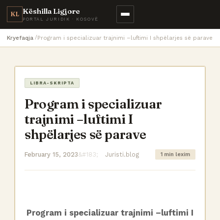
Këshilla Ligjore
KL
PORTAL JURIDIK · KOSOVË
Kryefaqja
Program i specializuar trajnimi –luftimi I shpëlarjes së parave
LIBRA-SKRIPTA
Program i specializuar
trajnimi –luftimi I
shpëlarjes së parave
February 15, 2023
Juristi.blog
1 min lexim
Program i specializuar trajnimi –luftimi I