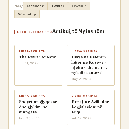
Ndaj:
Facebook
Twitter
LinkedIn
WhatsApp
Artikuj të Ngjashëm
LEXO GJITHASHTU
LIBRA-SKRIPTA
LIBRA-SKRIPTA
The Power of Now
Hyrje në sistemin
ligjor në Kosovë -
Jul 31, 2025
njohuri themelore
nga disa autorë
May 2, 2023
LIBRA-SKRIPTA
LIBRA-SKRIPTA
Shqyrtimi gjyqësor
E drejta e Azilit dhe
dhe gjykimi në
Legjislacioni në
mungesë
Fuqi
Feb 27, 2023
Feb 17, 2023