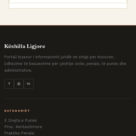
Këshilla Ligjore
Portali kryesor i informacionit juridik në shqip për Kosovën.
Udhëzime të besueshme për çështje civile, penale, të punës dhe
administrative.
f
@
in
KATEGORIËT
E Drejta e Punës
Proc. Kontestimore
Praktika Penale