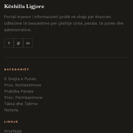
Këshilla Ligjore
Portali kryesor i informacionit juridik në shqip për Kosovën.
Udhëzime të besueshme për çështje civile, penale, të punës dhe
administrative.
f
@
in
KATEGORIËT
E Drejta e Punës
Proc. Kontestimore
Praktika Penale
Proc. Përmbarimore
Taksa dhe Tatime
Noteria
LIDHJE
Kryefaqja