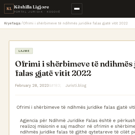
Këshilla Ligjore
KL
PORTAL JURIDIK · KOSOVË
Kryefaqja
Ofrimi i shërbimeve të ndihmës juridike falas gjatë vitit 2022
LAJME
Ofrimi i shërbimeve të ndihmës 
falas gjatë vitit 2022
February 28, 2023
Juristi.blog
Ofrimi i shërbimeve të ndihmës juridike falas gjatë vit
Agjencia për Ndihmë Juridike Falas është e përkusht
realizoj misionin e saj madhor në ofrimin e shërbime
ndihmës juridike falas të gjithë qytetareve të cilët p