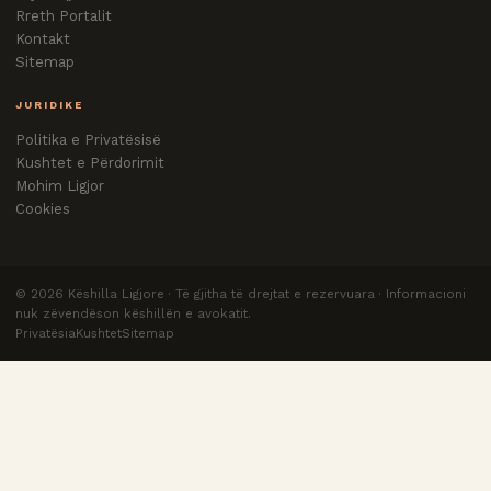
Rreth Portalit
Kontakt
Sitemap
JURIDIKE
Politika e Privatësisë
Kushtet e Përdorimit
Mohim Ligjor
Cookies
©
2026
Këshilla Ligjore · Të gjitha të drejtat e rezervuara · Informacioni
nuk zëvendëson këshillën e avokatit.
Privatësia
Kushtet
Sitemap