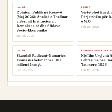
LAJME
LAJME
Opinioni Publik në Kosovë
Vërtetohet Burgimi
(Maj 2026): Analizë e Thelluar
Përjetshëm për D.
e Besimit Institucional,
e M.O
Demokracisë dhe Sfidave
Feb 28, 2026
Socio-Ekonomike
Jul 29, 2026
LAJME
ADMINISTRATA TATI
Skandali Radicant-Numarics:
Njoftim Urgjent: 
Finma nis hetimet për 100
Lehtësime për Bo
milionë franga
Tatimore 2026
Feb 20, 2026
Feb 12, 2026