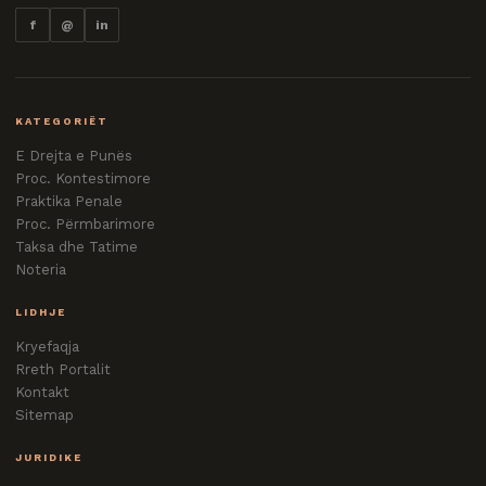
f
@
in
KATEGORIËT
E Drejta e Punës
Proc. Kontestimore
Praktika Penale
Proc. Përmbarimore
Taksa dhe Tatime
Noteria
LIDHJE
Kryefaqja
Rreth Portalit
Kontakt
Sitemap
JURIDIKE