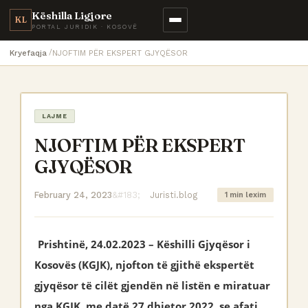
Këshilla Ligjore
KL
PORTAL JURIDIK · KOSOVË
Kryefaqja
NJOFTIM PËR EKSPERT GJYQËSOR
LAJME
NJOFTIM PËR EKSPERT
GJYQËSOR
February 24, 2023
Juristi.blog
1 min lexim
Prishtinë, 24.02.2023 – Këshilli Gjyqësor i
Kosovës (KGJK), njofton të gjithë ekspertët
gjyqësor të cilët gjendën në listën e miratuar
nga KGJK, me datë 27 dhjetor 2022, se afati