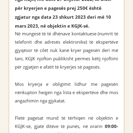
për kryerjen e pagesës prej 250€ është
zgjatur nga data 23 shkurt 2023 deri më 10
mars 2023, në objektin e KGJK-së.
Në mungesë të të dhënave kontaktuese (numrit të
telefonit dhe adresës elektronike) të ekspertëve
gjyqësor të cilët nuk kanë kryer pagesën deri më
tani, KGJK njofton publikisht përmes këtij njoftimi
për zgjatjen e afatit të kryerjes së pagesës.
Mos kryerja e obligimit lidhur me pagesën
nënkupton heqjen nga lista e ekspertëve dhe mos
angazhimin nga gjykatat.
Fletë pagesat mund të tërhiqen në objektin e
KGJK-së, gjatë ditëve të punës, në orarin
09:00-