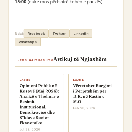
15:00
(duke mos përfshirë kohën e pauzës).
Ndaj:
Facebook
Twitter
LinkedIn
WhatsApp
Artikuj të Ngjashëm
LEXO GJITHASHTU
LAJME
LAJME
Opinioni Publik në
Vërtetohet Burgimi
Kosovë (Maj 2026):
i Përjetshëm për
Analizë e Thelluar e
D.K. në Rastin e
Besimit
M.O
Institucional,
Feb 28, 2026
Demokracisë dhe
Sfidave Socio-
Ekonomike
Jul 29, 2026