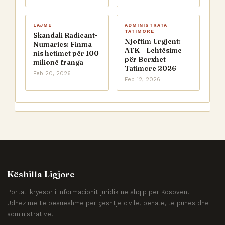
LAJME
ADMINISTRATA
TATIMORE
Skandali Radicant-
Njoftim Urgjent:
Numarics: Finma
ATK – Lehtësime
nis hetimet për 100
për Borxhet
milionë franga
Tatimore 2026
Feb 20, 2026
Feb 12, 2026
Këshilla Ligjore
Portali kryesor i informacionit juridik në shqip për Kosovën.
Udhëzime të besueshme për çështje civile, penale, të punës dhe
administrative.