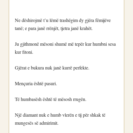
Ne dëshirojmë t’u lëmë trashëgim dy gjëra fëmijëve
tanë; e para janë rrënjët, tjetra janë krahët.
Ju gjithmonë mësoni shumë më tepër kur humbni sesa
kur fitoni.
Gjërat e bukura nuk janë kurrë perfekte.
Mençuria është pasuri.
Të humbasësh është të mësosh rrugën.
Një diamant nuk e humb vlerën e tij për shkak të
mungesës së admirimit.