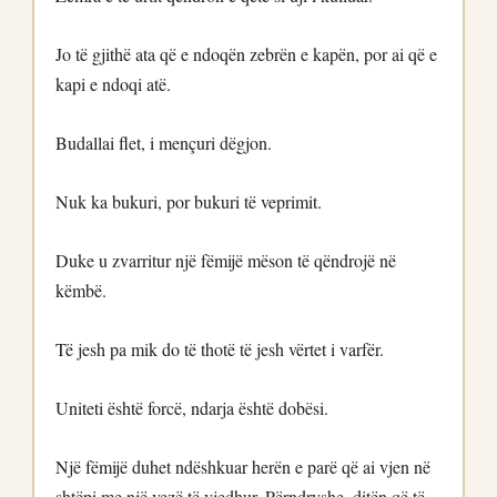
Jo të gjithë ata që e ndoqën zebrën e kapën, por ai që e
kapi e ndoqi atë.
Budallai flet, i mençuri dëgjon.
Nuk ka bukuri, por bukuri të veprimit.
Duke u zvarritur një fëmijë mëson të qëndrojë në
këmbë.
Të jesh pa mik do të thotë të jesh vërtet i varfër.
Uniteti është forcë, ndarja është dobësi.
Një fëmijë duhet ndëshkuar herën e parë që ai vjen në
shtëpi me një vezë të vjedhur. Përndryshe, ditën që të