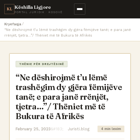
Këshilla Ligjore
KL
PORTAL JURIDIK · KOSOVË
Kryefaqja
“Ne dëshirojmë t’u lëmë trashëgim dy gjëra fëmijëve tanë; e para janë
rrënjët, tjetra…”/ Thëniet më të Bukura të Afrikës
THËNIE PËR DREJTËSINË
“Ne dëshirojmë t’u lëmë
trashëgim dy gjëra fëmijëve
tanë; e para janë rrënjët,
tjetra…”/ Thëniet më të
Bukura të Afrikës
February 25, 2023
Juristi.blog
4 min lexim