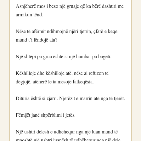
Asnjëherë mos i beso një gruaje që ka bërë dashuri me
armikun tënd.
Nëse të afërmit ndihmojnë njëri-tjetrin, çfarë e keqe
mund t’i lëndojë ata?
Një shtëpi pa grua është si një hambar pa bagëti.
Këshilloje dhe këshilloje atë, nëse ai refuzon të
dëgjojë, atëherë le ta mësojë fatkeqësia.
Dituria është si zjarri. Njerëzit e marrin atë nga të tjerët.
Fëmijët janë shpërblimi i jetës.
Një ushtri delesh e udhëhequr nga një luan mund të
mposhtë një ushtri luanësh të udhëhequr nga një dele.