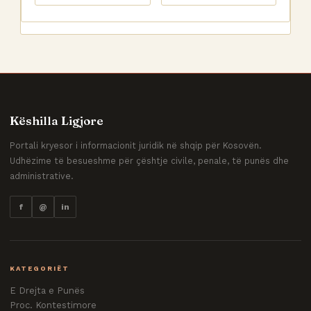
Këshilla Ligjore
Portali kryesor i informacionit juridik në shqip për Kosovën.
Udhëzime të besueshme për çështje civile, penale, të punës dhe
administrative.
f
@
in
KATEGORIËT
E Drejta e Punës
Proc. Kontestimore