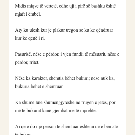
Midis miqve të vërtetë, edhe uji i pirë së bashku është
mjaft i ëmbël.
Aty ku ulesh kur je plakur tregon se ku ke qëndruar
kur ke qenë i ri.
Pasurisë, nëse e përdor, i vjen fundi; të mësuarit, nëse e
përdor, rritet.
Nëse ka karakter, shëmtia bëhet bukuri; nëse nuk ka,
bukuria bëhet e shëmtuar.
Ka shumë lule shumëngjyrëshe në rrugën e jetës, por
më të bukurat kanë gjembat më të mprehtë.
Ai që e do një person të shëmtuar është ai që e bën atë
të bukur.