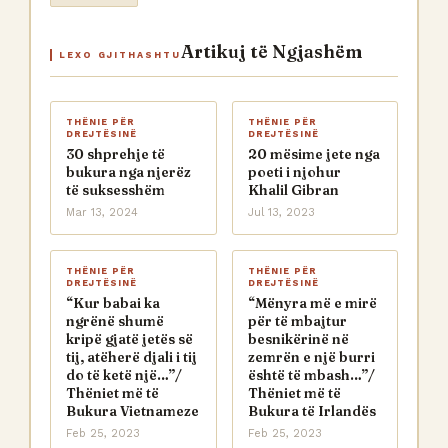
Artikuj të Ngjashëm
LEXO GJITHASHTU
THËNIE PËR
THËNIE PËR
DREJTËSINË
DREJTËSINË
30 shprehje të
20 mësime jete nga
bukura nga njerëz
poeti i njohur
të suksesshëm
Khalil Gibran
Mar 13, 2024
Jul 13, 2023
THËNIE PËR
THËNIE PËR
DREJTËSINË
DREJTËSINË
“Kur babai ka
“Mënyra më e mirë
ngrënë shumë
për të mbajtur
kripë gjatë jetës së
besnikërinë në
tij, atëherë djali i tij
zemrën e një burri
do të ketë një…”/
është të mbash…”/
Thëniet më të
Thëniet më të
Bukura Vietnameze
Bukura të Irlandës
Feb 25, 2023
Feb 25, 2023