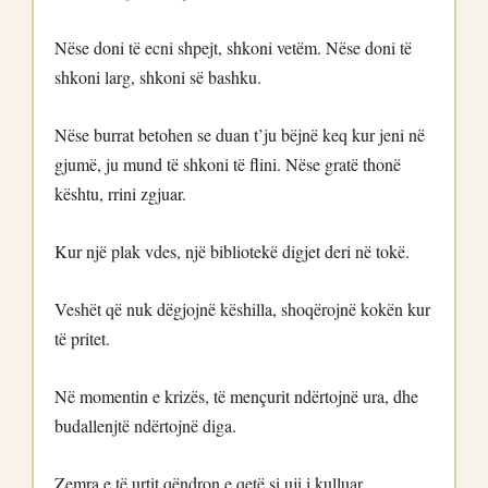
Nëse doni të ecni shpejt, shkoni vetëm. Nëse doni të
shkoni larg, shkoni së bashku.
Nëse burrat betohen se duan t’ju bëjnë keq kur jeni në
gjumë, ju mund të shkoni të flini. Nëse gratë thonë
kështu, rrini zgjuar.
Kur një plak vdes, një bibliotekë digjet deri në tokë.
Veshët që nuk dëgjojnë këshilla, shoqërojnë kokën kur
të pritet.
Në momentin e krizës, të mençurit ndërtojnë ura, dhe
budallenjtë ndërtojnë diga.
Zemra e të urtit qëndron e qetë si uji i kulluar.