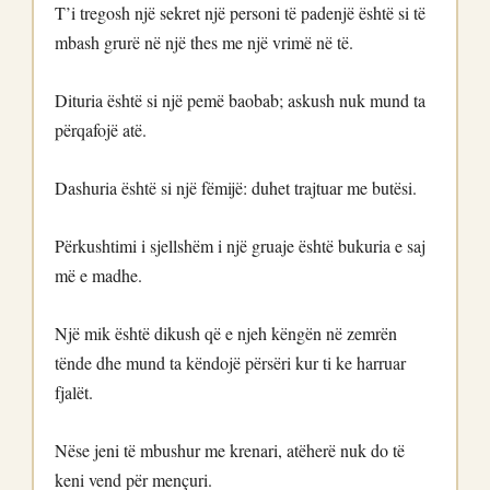
T’i tregosh një sekret një personi të padenjë është si të
mbash grurë në një thes me një vrimë në të.
Dituria është si një pemë baobab; askush nuk mund ta
përqafojë atë.
Dashuria është si një fëmijë: duhet trajtuar me butësi.
Përkushtimi i sjellshëm i një gruaje është bukuria e saj
më e madhe.
Një mik është dikush që e njeh këngën në zemrën
tënde dhe mund ta këndojë përsëri kur ti ke harruar
fjalët.
Nëse jeni të mbushur me krenari, atëherë nuk do të
keni vend për mençuri.