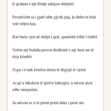
E qeshura e një fëmije ndriçon shtëpinë.
Pavarësisht sa i gjatë ishte gjyshi juaj, ju duhet ta bëni
vetë rritjen tuaj.
Kur bariu vjen në shtëpi i qetë, qumështi është i ëmbël.
Vetëm një budalla provon thellësinë e një lumi me të
dyja këmbët.
Zogu i ri nuk këndon derisa të dëgjojë të vjetrit.
Ai që u shkakton të tjerëve fatkeqësi, u mëson atyre
edhe mençurinë.
Ju mësoni se si të prisni pemë duke i prerë ato.