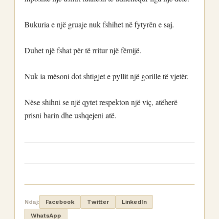
Bukuria e një gruaje nuk fshihet në fytyrën e saj.
Duhet një fshat për të rritur një fëmijë.
Nuk ia mësoni dot shtigjet e pyllit një gorille të vjetër.
Nëse shihni se një qytet respekton një viç, atëherë
prisni barin dhe ushqejeni atë.
Ndaj:
Facebook
Twitter
LinkedIn
WhatsApp