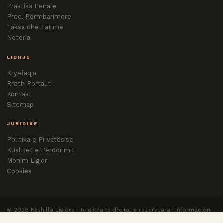
Praktika Penale
Proc. Përmbarimore
Taksa dhe Tatime
Noteria
LIDHJE
Kryefaqja
Rreth Portalit
Kontakt
Sitemap
JURIDIKE
Politika e Privatësisë
Kushtet e Përdorimit
Mohim Ligjor
Cookies
©
2026
Këshilla Ligjore · Të gjitha të drejtat e rezervuara · Informacioni
nuk zëvendëson këshillën e avokatit.