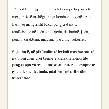
Për sot kemi zgjedhur një koleksion përfaqësues të
mençurisë së trashëguar nga kontinenti i vjetër. Ato
flasin aq mençurisht bukur për gjërat më të
rëndësishme në jetën e një njeriu, dashurinë, jetën,
punën, karakterin, miqësinë, pasurinë, bukurinë.
Si gjithnjë, në përfundim të leximit mos harroni të
na thoni cilën prej thënieve afrikane mëposhtë
pëlqyet apo vlerësuat më së shumti. Ne i lexojmë të
gjitha komentet tuaja, ndaj jemi në pritje dhe
kureshtarë.