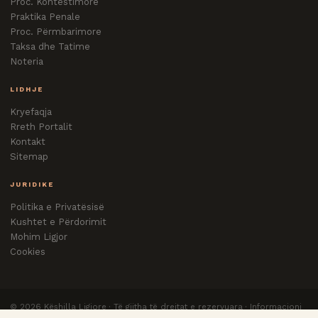
Proc. Kontestimore
Praktika Penale
Proc. Përmbarimore
Taksa dhe Tatime
Noteria
LIDHJE
Kryefaqja
Rreth Portalit
Kontakt
Sitemap
JURIDIKE
Politika e Privatësisë
Kushtet e Përdorimit
Mohim Ligjor
Cookies
©
2026
Këshilla Ligjore · Të gjitha të drejtat e rezervuara · Informacioni