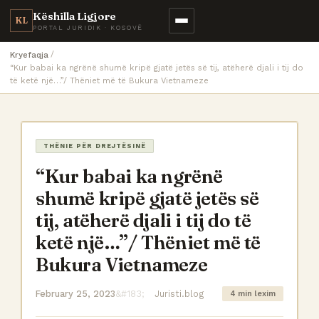
Këshilla Ligjore
KL
PORTAL JURIDIK · KOSOVË
Kryefaqja
“Kur babai ka ngrënë shumë kripë gjatë jetës së tij, atëherë djali i tij do
të ketë një…”/ Thëniet më të Bukura Vietnameze
THËNIE PËR DREJTËSINË
“Kur babai ka ngrënë
shumë kripë gjatë jetës së
tij, atëherë djali i tij do të
ketë një…”/ Thëniet më të
Bukura Vietnameze
February 25, 2023
Juristi.blog
4 min lexim