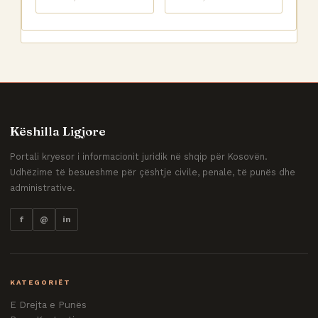
Këshilla Ligjore
Portali kryesor i informacionit juridik në shqip për Kosovën.
Udhëzime të besueshme për çështje civile, penale, të punës dhe
administrative.
f
@
in
KATEGORIËT
E Drejta e Punës