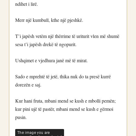
ndihet i lirë.
Merr një kumbull, kthe një pjeshkë.
T’i japësh vetëm një thërrime të uriturit vlen më shumë
sesa t’i japësh drekë të ngopurit.
Ushqimet e vjedhura janë më të mirat.
Sado e mprehtë të jetë, thika nuk do ta presë kurrë
dorezën e saj.
Kur hani fruta, mbani mend se kush e mbolli pemën;
kur pini ujë të pastër, mbani mend se kush e gërmoi
pusin.