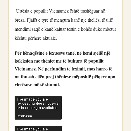
Urtësia e popullit Vietnamez është trashëguar në
breza. Fjalët e tyre të mençura kanë një thellësi të tillë
mendimi saqë e kanë kaluar testin e kohës duke mbetur
kështu përherë aktuale.
Për kënaqësinë e lexuesve tanë, ne kemi sjellë një
koleksion me thëniet me të bukura të popullit
Vietnamez. Në përfundim të leximit, mos harro të
na thuash cilën prej thënieve mëposhtë pëlqeve apo
vlerësove më së shumti.