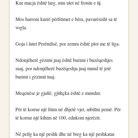
Kur macja është larg, miu ulet në fronin e tij.
Mos harroni kurrë përfitimet e bëra, pavarësisht sa të
vogla.
Goja i lutet Perëndisë, por zemra është plot me të liga.
Ndonjëherë gëzimi juaj është burimi i buzëqeshjes
suaj, por ndonjëherë buzëqeshja juaj mund të jetë
burimi i gëzimit tuaj.
Meqenëse je gjallë, gjithçka është e mundur.
Për të korrur një fitim në dhjetë vjet, mbillni pemë. Për
të korrur një kthim në 100, edukoni njerëzit.
Në pellg ka një peshk dhe në breg ka një peshkatar.