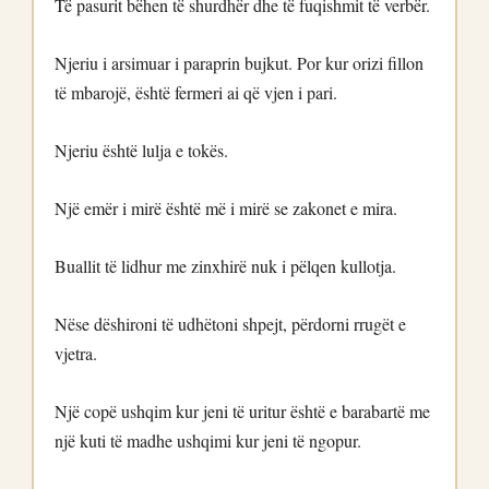
Të pasurit bëhen të shurdhër dhe të fuqishmit të verbër.
Njeriu i arsimuar i paraprin bujkut. Por kur orizi fillon
të mbarojë, është fermeri ai që vjen i pari.
Njeriu është lulja e tokës.
Një emër i mirë është më i mirë se zakonet e mira.
Buallit të lidhur me zinxhirë nuk i pëlqen kullotja.
Nëse dëshironi të udhëtoni shpejt, përdorni rrugët e
vjetra.
Një copë ushqim kur jeni të uritur është e barabartë me
një kuti të madhe ushqimi kur jeni të ngopur.