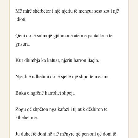
Më mirë shërbëtor i një njeriu të mençur sesa zot i një
idioti.
Qeni do të sulmojë gjithmonë atë me pantallona të
grisura.
Kur dhimbja ka kaluar, njeriu harron ilaçin.
Një ditë udhëtimi do të sjellë një shportë mësimi.
Buka e ngrënë harrohet shpejt.
Zogu që shpëton nga kafazi i tij nuk dëshiron të
kthehet më.
Ju duhet të doni në atë mënyrë që personi që doni të