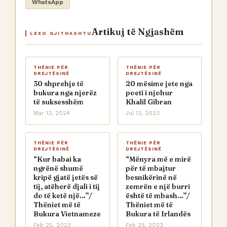
WhatsApp
Artikuj të Ngjashëm
LEXO GJITHASHTU
THËNIE PËR
THËNIE PËR
DREJTËSINË
DREJTËSINË
30 shprehje të
20 mësime jete nga
bukura nga njerëz
poeti i njohur
të suksesshëm
Khalil Gibran
Mar 13, 2024
Jul 13, 2023
THËNIE PËR
THËNIE PËR
DREJTËSINË
DREJTËSINË
“Kur babai ka
“Mënyra më e mirë
ngrënë shumë
për të mbajtur
kripë gjatë jetës së
besnikërinë në
tij, atëherë djali i tij
zemrën e një burri
do të ketë një…”/
është të mbash…”/
Thëniet më të
Thëniet më të
Bukura Vietnameze
Bukura të Irlandës
Feb 25, 2023
Feb 25, 2023