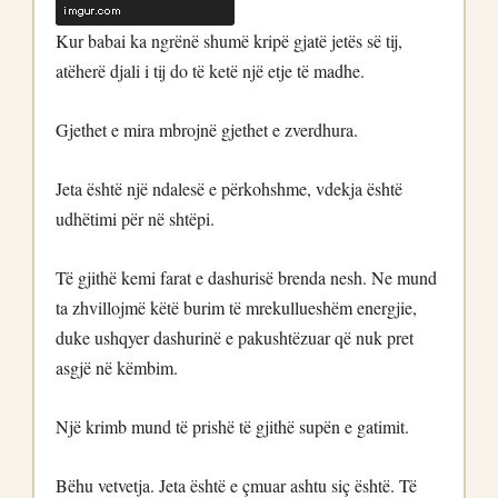
Kur babai ka ngrënë shumë kripë gjatë jetës së tij,
atëherë djali i tij do të ketë një etje të madhe.
Gjethet e mira mbrojnë gjethet e zverdhura.
Jeta është një ndalesë e përkohshme, vdekja është
udhëtimi për në shtëpi.
Të gjithë kemi farat e dashurisë brenda nesh. Ne mund
ta zhvillojmë këtë burim të mrekullueshëm energjie,
duke ushqyer dashurinë e pakushtëzuar që nuk pret
asgjë në këmbim.
Një krimb mund të prishë të gjithë supën e gatimit.
Bëhu vetvetja. Jeta është e çmuar ashtu siç është. Të