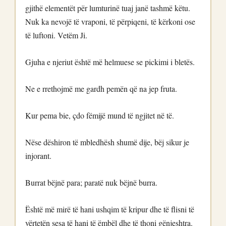
gjithë elementët për lumturinë tuaj janë tashmë këtu.
Nuk ka nevojë të vraponi, të përpiqeni, të kërkoni ose
të luftoni. Vetëm Ji.
Gjuha e njeriut është më helmuese se pickimi i bletës.
Ne e rrethojmë me gardh pemën që na jep fruta.
Kur pema bie, çdo fëmijë mund të ngjitet në të.
Nëse dëshiron të mbledhësh shumë dije, bëj sikur je
injorant.
Burrat bëjnë para; paratë nuk bëjnë burra.
Është më mirë të hani ushqim të kripur dhe të flisni të
vërtetën sesa të hani të ëmbël dhe të thoni gënjeshtra.