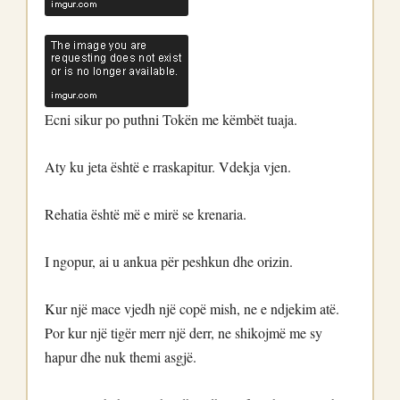
Ecni sikur po puthni Tokën me këmbët tuaja.
Aty ku jeta është e rraskapitur. Vdekja vjen.
Rehatia është më e mirë se krenaria.
I ngopur, ai u ankua për peshkun dhe orizin.
Kur një mace vjedh një copë mish, ne e ndjekim atë.
Por kur një tigër merr një derr, ne shikojmë me sy
hapur dhe nuk themi asgjë.