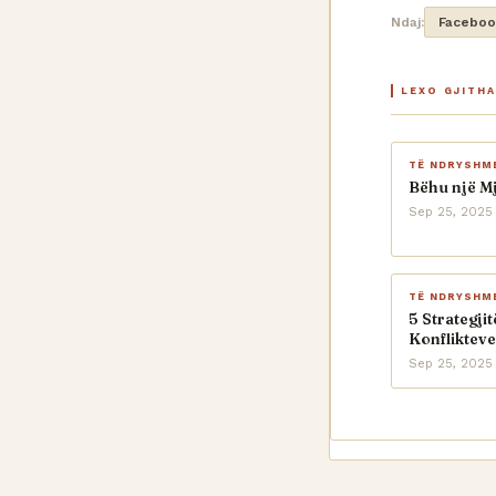
Ndaj:
Faceboo
LEXO GJITH
TË NDRYSHM
Bëhu një M
Sep 25, 2025
TË NDRYSHM
5 Strategji
Konflikteve
Sep 25, 2025