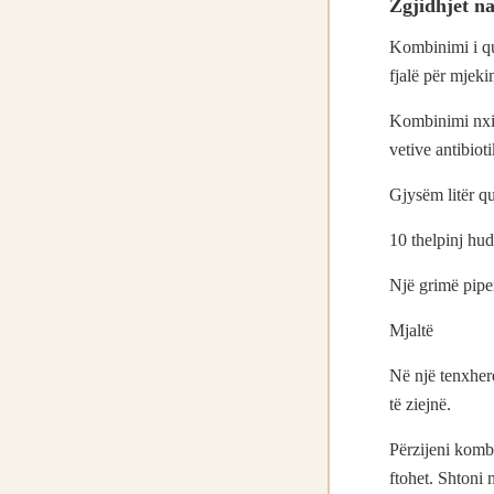
Zgjidhjet na
Kombinimi i qu
fjalë për mjeki
Kombinimi nxit 
vetive antibiot
Gjysëm litër q
10 thelpinj hu
Një grimë piper
Mjaltë
Në një tenxhere
të ziejnë.
Përzijeni kombin
ftohet. Shtoni 