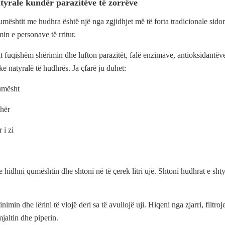
tyrale kundër parazitëve të zorrëve
mështit me hudhra është një nga zgjidhjet më të forta tradicionale sid
min e personave të rritur.
fuqishëm shërimin dhe lufton parazitët, falë enzimave, antioksidantëve
ike natyralë të hudhrës. Ja çfarë ju duhet:
umësht
dhër
 i zi
 hidhni qumështin dhe shtoni në të çerek litri ujë. Shtoni hudhrat e shty
imin dhe lërini të vlojë deri sa të avullojë uji. Hiqeni nga zjarri, filtroj
mjaltin dhe piperin.