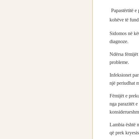
Papastërtitë e
kohëve të fundi
Sidomos në këtë
diagnoze.
Ndërsa fëmijët 
probleme.
Infeksionet par
një periudhat 
Fëmijët e preku
nga parazitët e
konsiderueshm
Lambia është nj
që prek kryesish