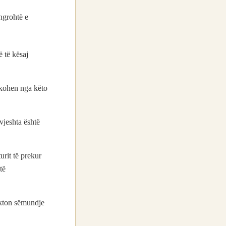
ngrohtë e
ë të kësaj
ikohen nga këto
vjeshta është
urit të prekur
të
kakton sëmundje