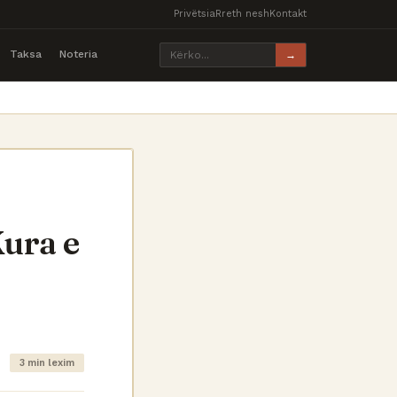
Privëtsia
Rreth nesh
Kontakt
Taksa
Noteria
→
ura e
3 min lexim