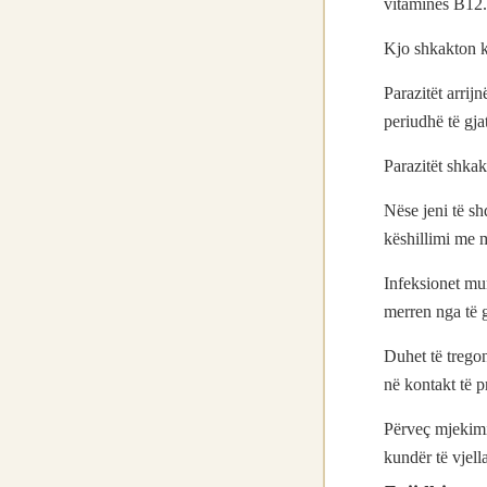
vitaminës B12.
Kjo shkakton k
Parazitët arrij
periudhë të gja
Parazitët shkak
Nëse jeni të sh
këshillimi me 
Infeksionet mun
merren nga të g
Duhet të tregon
në kontakt të p
Përveç mjekimit
kundër të vjell