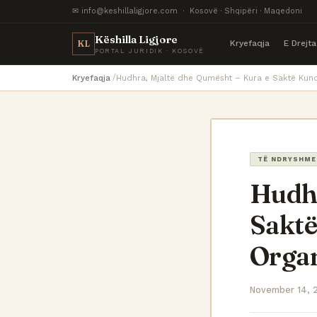
✉ info@keshillaligjore.com · Kosovë · Shqipëri · Maqedoni
Këshilla Ligjore
Kryefaqja
E Drejt
KL
PORTAL JURIDIK · KOSOVË
Kryefaqja
Hudhra, Mjaltë dhe Qumësht – Kura e Saktë Kun
TË NDRYSHME
Hudhr
Saktë
Orga
November 14, 