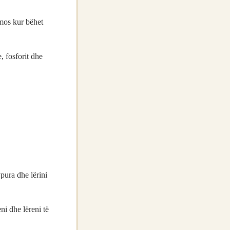
omos kur bëhet
, fosforit dhe
pura dhe lërini
eni dhe lëreni të