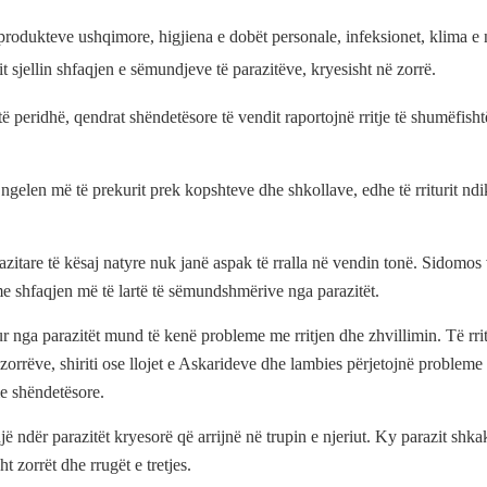
 produkteve ushqimore, higjiena e dobët personale, infeksionet, klima e 
t sjellin shfaqjen e sëmundjeve të parazitëve, kryesisht në zorrë.
 peridhë, qendrat shëndetësore të vendit raportojnë rritje të shumëfisht
ngelen më të prekurit prek kopshteve dhe shkollave, edhe të rriturit nd
azitare të kësaj natyre nuk janë aspak të rralla në vendin tonë. Sidomos 
me shfaqjen më të lartë të sëmundshmërive nga parazitët.
r nga parazitët mund të kenë probleme me rritjen dhe zhvillimin. Të rrit
 zorrëve, shiriti ose llojet e Askarideve dhe lambies përjetojnë probleme 
e shëndetësore.
ë ndër parazitët kryesorë që arrijnë në trupin e njeriut. Ky parazit sh
t zorrët dhe rrugët e tretjes.