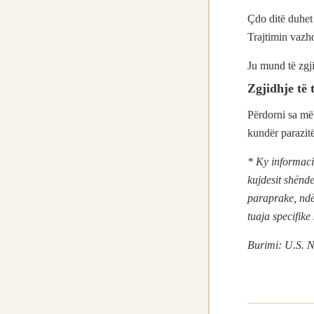
Çdo ditë duhet 
Trajtimin vazhd
Ju mund të zgji
Zgjidhje të 
Përdorni sa më 
kundër parazit
* Ky informacio
kujdesit shënd
paraprake, ndë
tuaja specifike
Burimi: U.S. N