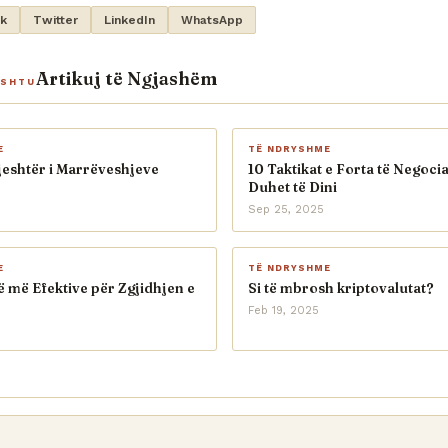
k
Twitter
LinkedIn
WhatsApp
Artikuj të Ngjashëm
ASHTU
E
TË NDRYSHME
jeshtër i Marrëveshjeve
10 Taktikat e Forta të Negoci
Duhet të Dini
Sep 25, 2025
E
TË NDRYSHME
të më Efektive për Zgjidhjen e
Si të mbrosh kriptovalutat?
Feb 19, 2025