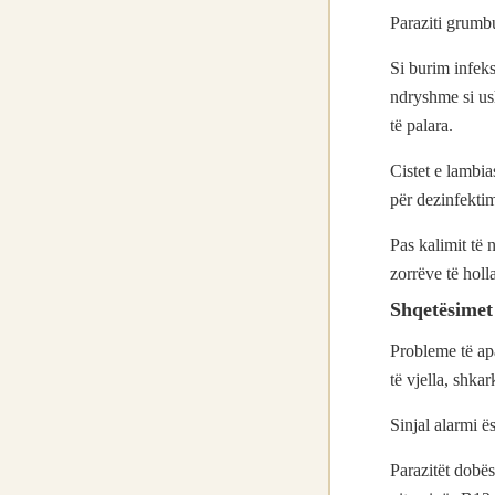
Paraziti grumbu
Si burim infeks
ndryshme si ush
të palara.
Cistet e lambia
për dezinfektimi
Pas kalimit të
zorrëve të holl
Shqetësimet
Probleme të apa
të vjella, shka
Sinjal alarmi ë
Parazitët dobë