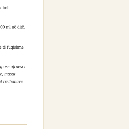
qimit.
00 ml në ditë.
më të fuqishme
j ose ofruesi i
me, masat
et rrethanave