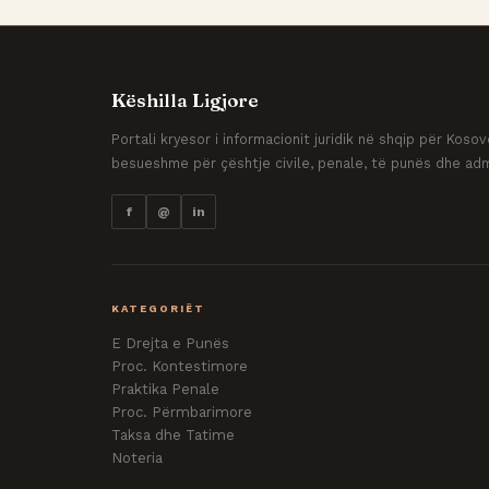
Këshilla Ligjore
Portali kryesor i informacionit juridik në shqip për Kos
besueshme për çështje civile, penale, të punës dhe adm
f
@
in
KATEGORIËT
E Drejta e Punës
Proc. Kontestimore
Praktika Penale
Proc. Përmbarimore
Taksa dhe Tatime
Noteria