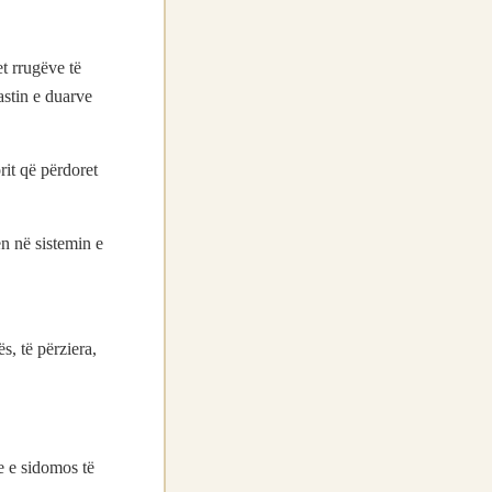
t rrugëve të
astin e duarve
rit që përdoret
n në sistemin e
s, të përziera,
e e sidomos të