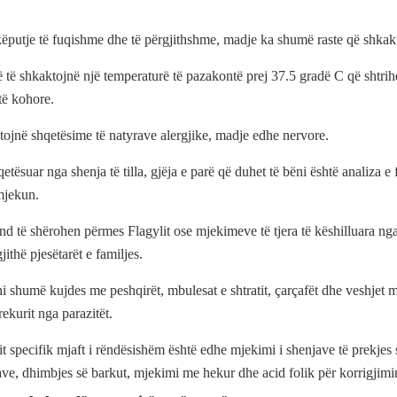
ëputje të fuqishme dhe të përgjithshme, madje ka shumë raste që shkak
në të shkaktojnë një temperaturë të pazakontë prej 37.5 gradë C që shtrih
të kohore.
tojnë shqetësime të natyrave alergjike, madje edhe nervore.
qetësuar nga shenja të tilla, gjëja e parë që duhet të bëni është analiza e
mjekun.
d të shërohen përmes Flagylit ose mjekimeve të tjera të këshilluara nga
jithë pjesëtarët e familjes.
i shumë kujdes me peshqirët, mbulesat e shtratit, çarçafët dhe veshjet me
rekurit nga parazitët.
 specifik mjaft i rëndësishëm është edhe mjekimi i shenjave të prekjes 
ave, dhimbjes së barkut, mjekimi me hekur dhe acid folik për korrigjimi