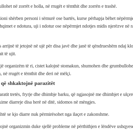
llohet në zorrët e holla, në rrugët e tëmthit dhe zorrën e trashë.
ioni shërben personi i sëmurë ose bartës, kurse përhapja bëhet nëpërmje
qimet e ndotura, uji i ndotur ose nëpërmjet ndotjes midis njerëzve në r
s arrijnë të jetojnë në ujë për disa javë dhe janë të qëndrueshëm ndaj klo
t të ujit.
 një organizëm të ri, cistet kalojnë stomakun, shumohen dhe grumbullohe
a, në rrugët e tëmthit dhe deri në mëlçi.
 që shkaktojnë parazitët
ratit tretës, fryrje dhe dhimbje barku, që ngjasojnë me dhimbjet e ulçerë
rkime diarreje disa herë në ditë, sidomos në mëngjes.
shtë se kjo diarre nuk përmirësohet nga ilaçet e zakonshme.
sojnë organizmin duke sjellë probleme në përthithjen e lëndëve ushqyes