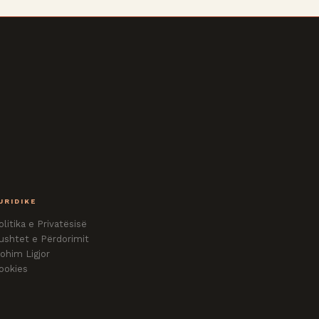
URIDIKE
olitika e Privatësisë
ushtet e Përdorimit
ohim Ligjor
ookies