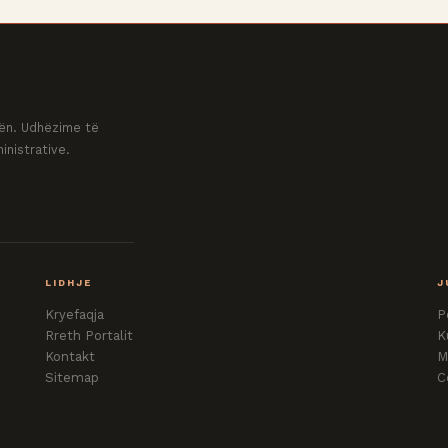
ovën. Udhëzime të
inistrative.
LIDHJE
J
Kryefaqja
P
Rreth Portalit
K
Kontakt
M
Sitemap
C