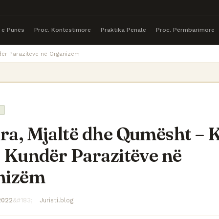
a e Punës
Proc. Kontestimore
Praktika Penale
Proc. Përmbarimore
dër Parazitëve në Organizëm
a, Mjaltë dhe Qumësht – K
 Kundër Parazitëve në
nizëm
2022
Juristi.blog