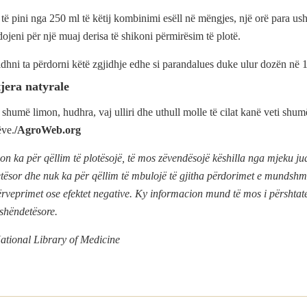
të pini nga 250 ml të këtij kombinimi esëll në mëngjes, një orë para ush
ojeni për një muaj derisa të shikoni përmirësim të plotë.
dhni ta përdorni këtë zgjidhje edhe si parandalues duke ulur dozën në 1
tjera natyrale
shumë limon, hudhra, vaj ulliri dhe uthull molle të cilat kanë veti shu
ëve.
/AgroWeb.org
n ka për qëllim të plotësojë, të mos zëvendësojë këshilla nga mjeku jua
etësor dhe nuk ka për qëllim të mbulojë të gjitha përdorimet e mundsh
rveprimet ose efektet negative. Ky informacion mund të mos i përshtat
 shëndetësore.
ational Library of Medicine