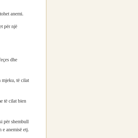
tohet anemi.
et për një
 feçes dhe
 mjeku, të cilat
 të cilat bien
si për shembull
n e anemisë etj.