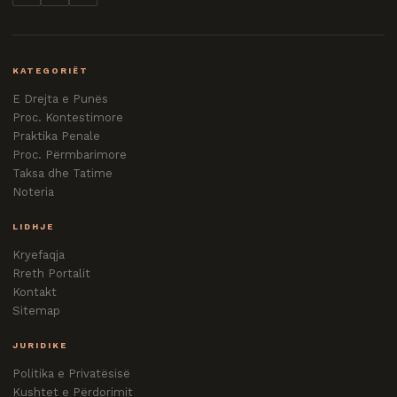
KATEGORIËT
E Drejta e Punës
Proc. Kontestimore
Praktika Penale
Proc. Përmbarimore
Taksa dhe Tatime
Noteria
LIDHJE
Kryefaqja
Rreth Portalit
Kontakt
Sitemap
JURIDIKE
Politika e Privatësisë
Kushtet e Përdorimit