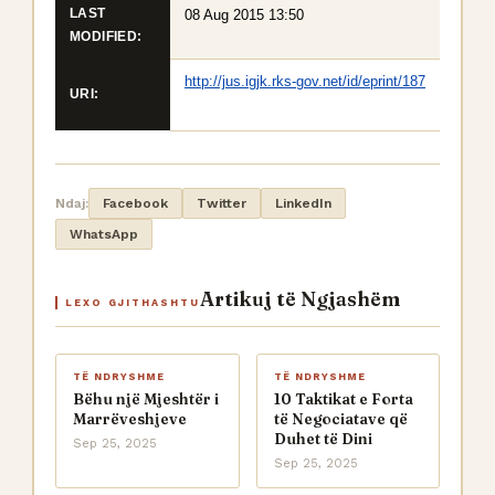
LAST
08 Aug 2015 13:50
MODIFIED:
http://jus.igjk.rks-gov.net/id/eprint/187
URI:
Ndaj:
Facebook
Twitter
LinkedIn
WhatsApp
Artikuj të Ngjashëm
LEXO GJITHASHTU
TË NDRYSHME
TË NDRYSHME
Bëhu një Mjeshtër i
10 Taktikat e Forta
Marrëveshjeve
të Negociatave që
Duhet të Dini
Sep 25, 2025
Sep 25, 2025