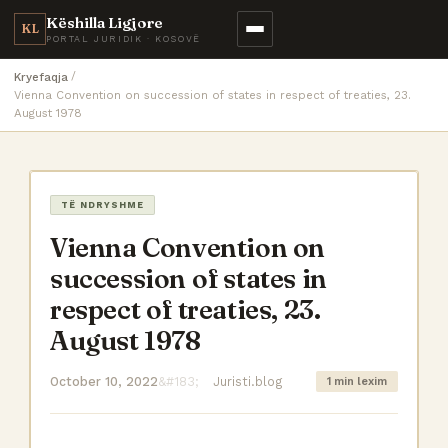
Këshilla Ligjore
KL
PORTAL JURIDIK · KOSOVË
Kryefaqja
Vienna Convention on succession of states in respect of treaties, 23.
August 1978
TË NDRYSHME
Vienna Convention on
succession of states in
respect of treaties, 23.
August 1978
October 10, 2022
Juristi.blog
1 min lexim