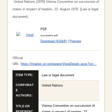
United Nations (1978)
Vienna Convention on succession of
states in respect of treaties, 23. August 1978.
[Law or legal
document]
PDF
succession.pdf
Download (415kB)
|
Preview
Official
URL:
https://treaties.un.org/pages/ViewDetails.aspx?src...
Law or legal document
ITEM TYPE:
CORPORAT
United Nations
E
AUTHORS:
Vienna Convention on succession of
TITLE OR
states in respect of treaties, 23.
REFERENC