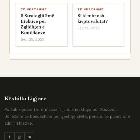
TË NDRYSHME
TË NDRYSHME
5 Strategjitë më
Si të mbrosh
Efektive për
kriptovalutat?
Zgjidhjen e
Feb 19, 2025
Konflikteve
Sep 25, 2025
Këshilla Ligjore
Portali kryesor i informacionit juridik në shqip për Kosovën.
Udhëzime të besueshme për çështje civile, penale, të punës dhe
administrative.
f
@
in