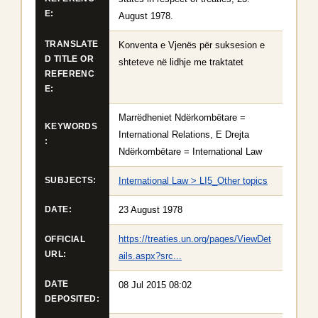
E:
August 1978.
TRANSLATE
Konventa e Vjenës për suksesion e
D TITLE OR
shteteve në lidhje me traktatet
REFERENC
E:
Marrëdheniet Ndërkombëtare =
KEYWORDS
International Relations, E Drejta
:
Ndërkombëtare = International Law
International Law > LI5_Other topics
SUBJECTS:
23 August 1978
DATE:
https://treaties.un.org/pages/ViewDet
OFFICIAL
URL:
ails.aspx?src...
DATE
08 Jul 2015 08:02
DEPOSITED: