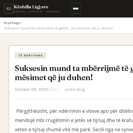
Këshilla Ligjore
KL
PORTAL JURIDIK · KOSOVË
Kryefaqja
Suksesin mund ta mbërrijmë të gjithë…ja mësimet që ju duhen!
TË NDRYSHME
Suksesin mund ta mbërrijmë të 
mësimet që ju duhen!
October 09, 2022
Juristi.blog
Përgjithësisht, për ndërrimin e viteve apo për ditëlindj
mendojë mbi rrugëtimin e jetës së tij/saj dhe të kr
veten e tij/saj shumë vite më parë. Secili nga ne syno