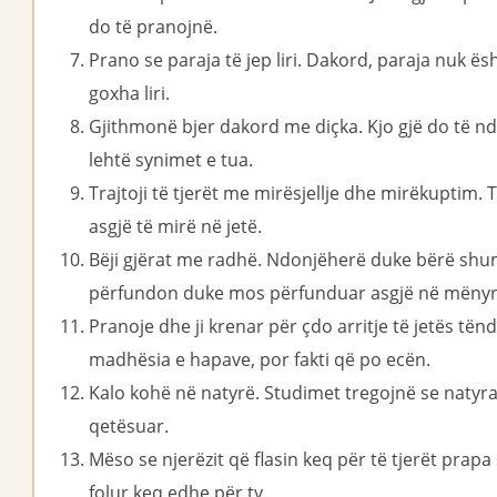
do të pranojnë.
Prano se paraja të jep liri. Dakord, paraja nuk ës
goxha liri.
Gjithmonë bjer dakord me diçka. Kjo gjë do të n
lehtë synimet e tua.
Trajtoji të tjerët me mirësjellje dhe mirëkuptim. Të
asgjë të mirë në jetë.
Bëji gjërat me radhë. Ndonjëherë duke bërë shum
përfundon duke mos përfunduar asgjë në mënyrë
Pranoje dhe ji krenar për çdo arritje të jetës tën
madhësia e hapave, por fakti që po ecën.
Kalo kohë në natyrë. Studimet tregojnë se natyr
qetësuar.
Mëso se njerëzit që flasin keq për të tjerët prapa
folur keq edhe për ty.