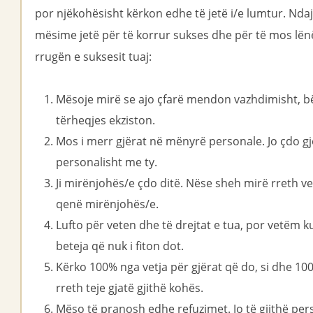
por njëkohësisht kërkon edhe të jetë i/e lumtur. Ndaj
mësime jetë për të korrur sukses dhe për të mos lë
rrugën e suksesit tuaj:
Mësoje mirë se ajo çfarë mendon vazhdimisht, bëhe
tërheqjes ekziston.
Mos i merr gjërat në mënyrë personale. Jo çdo gj
personalisht me ty.
Ji mirënjohës/e çdo ditë. Nëse sheh mirë rreth vet
qenë mirënjohës/e.
Lufto për veten dhe të drejtat e tua, por vetëm ku
beteja që nuk i fiton dot.
Kërko 100% nga vetja për gjërat që do, si dhe 10
rreth teje gjatë gjithë kohës.
Mëso të pranosh edhe refuzimet. Jo të gjithë per