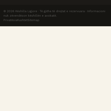
©
2026
Këshilla Ligjore · Të gjitha të drejtat e rezervuara · Informacioni
nuk zëvendëson këshillën e avokatit.
Privatësia
Kushtet
Sitemap