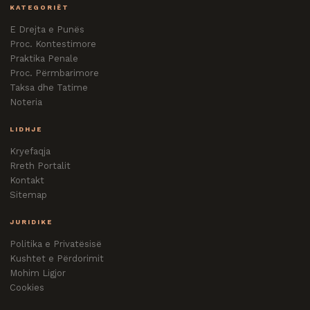
KATEGORIËT
E Drejta e Punës
Proc. Kontestimore
Praktika Penale
Proc. Përmbarimore
Taksa dhe Tatime
Noteria
LIDHJE
Kryefaqja
Rreth Portalit
Kontakt
Sitemap
JURIDIKE
Politika e Privatësisë
Kushtet e Përdorimit
Mohim Ligjor
Cookies