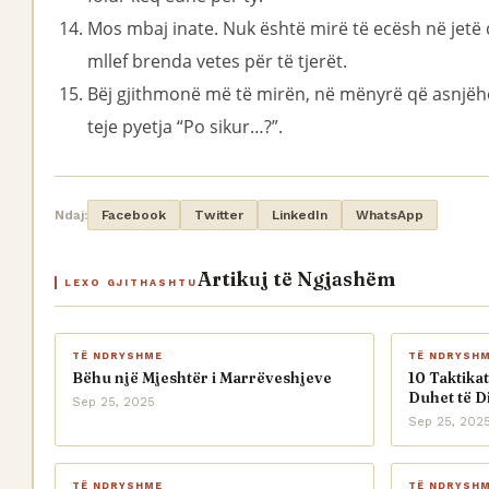
Mos mbaj inate. Nuk është mirë të ecësh në jetë
mllef brenda vetes për të tjerët.
Bëj gjithmonë më të mirën, në mënyrë që asnjëh
teje pyetja “Po sikur…?”.
Ndaj:
Facebook
Twitter
LinkedIn
WhatsApp
Artikuj të Ngjashëm
LEXO GJITHASHTU
TË NDRYSHME
TË NDRYSH
Bëhu një Mjeshtër i Marrëveshjeve
10 Taktikat
Duhet të D
Sep 25, 2025
Sep 25, 202
TË NDRYSHME
TË NDRYSH