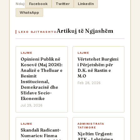
Ndaj:
Facebook
Twitter
LinkedIn
WhatsApp
Artikuj të Ngjashëm
LEXO GJITHASHTU
LAJME
LAJME
Opinioni Publik në
Vërtetohet Burgimi
Kosovë (Maj 2026):
i Përjetshëm për
Analizë e Thelluar e
D.K. në Rastin e
Besimit
M.O
Institucional,
Feb 28, 2026
Demokracisë dhe
Sfidave Socio-
Ekonomike
Jul 29, 2026
LAJME
ADMINISTRATA
TATIMORE
Skandali Radicant-
Njoftim Urgjent:
Numarics: Finma
ATK – Lehtësime