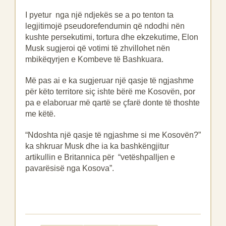
I pyetur nga një ndjekës se a po tenton ta
legjitimojë pseudorefendumin që ndodhi nën
kushte persekutimi, tortura dhe ekzekutime, Elon
Musk sugjeroi që votimi të zhvillohet nën
mbikëqyrjen e Kombeve të Bashkuara.
Më pas ai e ka sugjeruar një qasje të ngjashme
për këto territore siç ishte bërë me Kosovën, por
pa e elaboruar më qartë se çfarë donte të thoshte
me këtë.
“Ndoshta një qasje të ngjashme si me Kosovën?”
ka shkruar Musk dhe ia ka bashkëngjitur
artikullin e Britannica për “vetëshpalljen e
pavarësisë nga Kosova”.