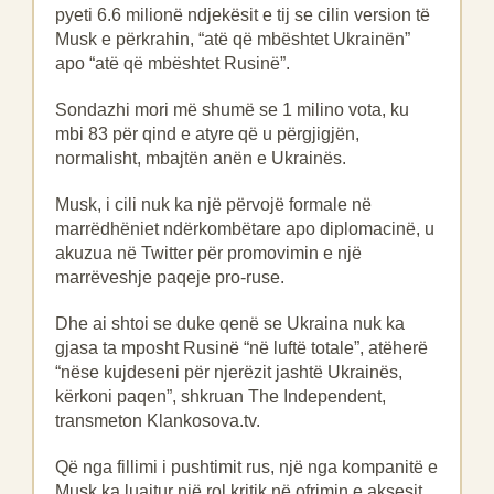
pyeti 6.6 milionë ndjekësit e tij se cilin version të
Musk e përkrahin, “atë që mbështet Ukrainën”
apo “atë që mbështet Rusinë”.
Sondazhi mori më shumë se 1 milino vota, ku
mbi 83 për qind e atyre që u përgjigjën,
normalisht, mbajtën anën e Ukrainës.
Musk, i cili nuk ka një përvojë formale në
marrëdhëniet ndërkombëtare apo diplomacinë, u
akuzua në Twitter për promovimin e një
marrëveshje paqeje pro-ruse.
Dhe ai shtoi se duke qenë se Ukraina nuk ka
gjasa ta mposht Rusinë “në luftë totale”, atëherë
“nëse kujdeseni për njerëzit jashtë Ukrainës,
kërkoni paqen”, shkruan The Independent,
transmeton Klankosova.tv.
Që nga fillimi i pushtimit rus, një nga kompanitë e
Musk ka luajtur një rol kritik në ofrimin e aksesit