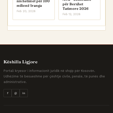
nis hetimet për 100
për Borxhet
milionë franga
Tatimore 2026
Feb 20, 2026
Feb 12, 2026
Këshilla Ligjore
Portali kryesor i informacionit juridik në shqip për Kosovën.
Udhëzime të besueshme për çështje civile, penale, të punës dhe
administrative.
f
@
in