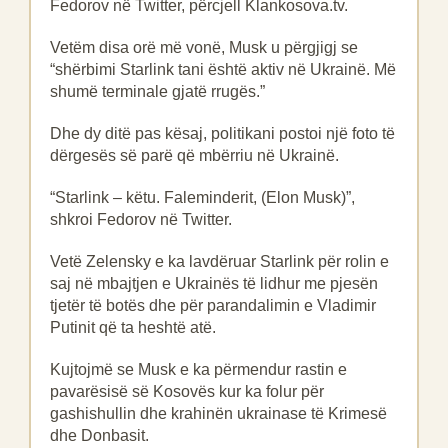
Fedorov në Twitter, përcjell Klankosova.tv.
Vetëm disa orë më vonë, Musk u përgjigj se
“shërbimi Starlink tani është aktiv në Ukrainë. Më
shumë terminale gjatë rrugës.”
Dhe dy ditë pas kësaj, politikani postoi një foto të
dërgesës së parë që mbërriu në Ukrainë.
“Starlink – këtu. Faleminderit, (Elon Musk)”,
shkroi Fedorov në Twitter.
Vetë Zelensky e ka lavdëruar Starlink për rolin e
saj në mbajtjen e Ukrainës të lidhur me pjesën
tjetër të botës dhe për parandalimin e Vladimir
Putinit që ta heshtë atë.
Kujtojmë se Musk e ka përmendur rastin e
pavarësisë së Kosovës kur ka folur për
gashishullin dhe krahinën ukrainase të Krimesë
dhe Donbasit.