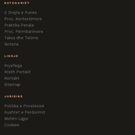
KATEGORIËT
E Drejta e Punës
Proc. Kontestimore
Praktika Penale
Proc. Përmbarimore
Taksa dhe Tatime
Noteria
LIDHJE
Kryefaqja
Rreth Portalit
Kontakt
Sitemap
JURIDIKE
Politika e Privatësisë
Kushtet e Përdorimit
Mohim Ligjor
Cookies