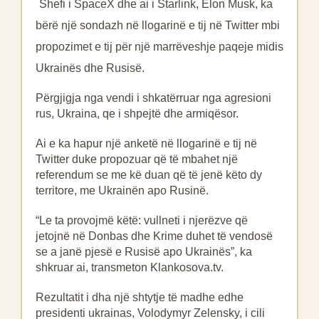
Shefi i SpaceX dhe ai i Starlink, Elon Musk, ka
bërë një sondazh në llogarinë e tij në Twitter mbi
propozimet e tij për një marrëveshje paqeje midis
Ukrainës dhe Rusisë.
Përgjigja nga vendi i shkatërruar nga agresioni
rus, Ukraina, qe i shpejtë dhe armiqësor.
Ai e ka hapur një anketë në llogarinë e tij në
Twitter duke propozuar që të mbahet një
referendum se me kë duan që të jenë këto dy
territore, me Ukrainën apo Rusinë.
“Le ta provojmë këtë: vullneti i njerëzve që
jetojnë në Donbas dhe Krime duhet të vendosë
se a janë pjesë e Rusisë apo Ukrainës”, ka
shkruar ai, transmeton Klankosova.tv.
Rezultatit i dha një shtytje të madhe edhe
presidenti ukrainas, Volodymyr Zelensky, i cili