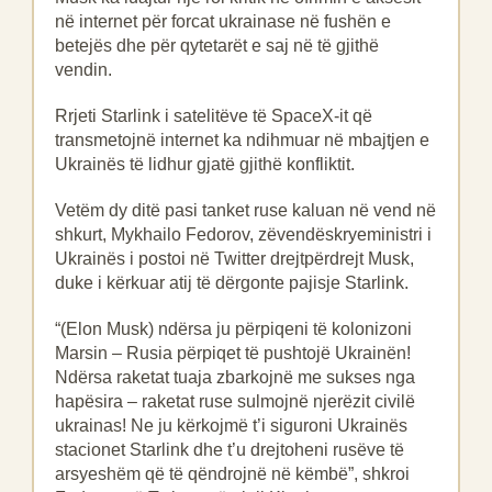
në internet për forcat ukrainase në fushën e
betejës dhe për qytetarët e saj në të gjithë
vendin.
Rrjeti Starlink i satelitëve të SpaceX-it që
transmetojnë internet ka ndihmuar në mbajtjen e
Ukrainës të lidhur gjatë gjithë konfliktit.
Vetëm dy ditë pasi tanket ruse kaluan në vend në
shkurt, Mykhailo Fedorov, zëvendëskryeministri i
Ukrainës i postoi në Twitter drejtpërdrejt Musk,
duke i kërkuar atij të dërgonte pajisje Starlink.
“(Elon Musk) ndërsa ju përpiqeni të kolonizoni
Marsin – Rusia përpiqet të pushtojë Ukrainën!
Ndërsa raketat tuaja zbarkojnë me sukses nga
hapësira – raketat ruse sulmojnë njerëzit civilë
ukrainas! Ne ju kërkojmë t’i siguroni Ukrainës
stacionet Starlink dhe t’u drejtoheni rusëve të
arsyeshëm që të qëndrojnë në këmbë”, shkroi