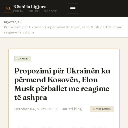
Këshilla Ligjore
KL
PORTAL JURIDIK · KOSOVË
Kryefaqja
Propozimi për Ukrainën ku përmend Kosovën, Elon Musk përballet me
reagime të ashpra
LAJME
Propozimi për Ukrainën ku
përmend Kosovën, Elon
Musk përballet me reagime
të ashpra
October 04, 2022
Juristi.blog
3 min lexim