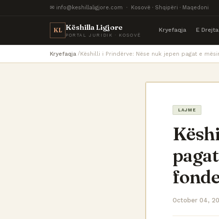
✉ info@keshillaligjore.com · Kosovë · Shqipëri · Maqedoni
Këshilla Ligjore
Kryefaqja
E Drejt
KL
PORTAL JURIDIK · KOSOVË
Kryefaqja
Këshilli i Prindërve: Nëse nuk jepen pagat e m
LAJME
Këshi
pagat
fonde
October 04, 2