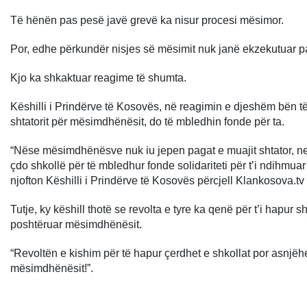
Të hënën pas pesë javë grevë ka nisur procesi mësimor.
Por, edhe përkundër nisjes së mësimit nuk janë ekzekutuar 
Kjo ka shkaktuar reagime të shumta.
Këshilli i Prindërve të Kosovës, në reagimin e djeshëm bën t
shtatorit për mësimdhënësit, do të mbledhin fonde për ta.
“Nëse mësimdhënësve nuk iu jepen pagat e muajit shtator, ne
çdo shkollë për të mbledhur fonde solidariteti për t’i ndihmua
njofton Këshilli i Prindërve të Kosovës përcjell Klankosova.tv
Tutje, ky këshill thotë se revolta e tyre ka qenë për t’i hapur s
poshtëruar mësimdhënësit.
“Revoltën e kishim për të hapur çerdhet e shkollat por asnjëhe
mësimdhënësit!”.