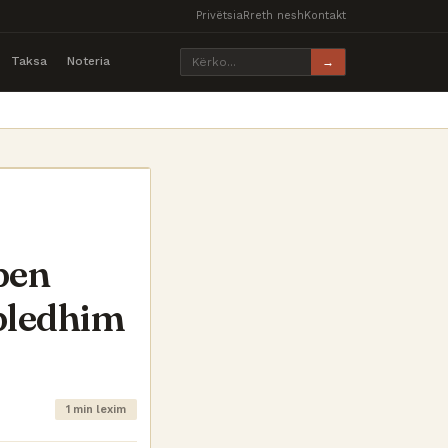
Privëtsia
Rreth nesh
Kontakt
Taksa
Noteria
→
epen
bledhim
1 min lexim