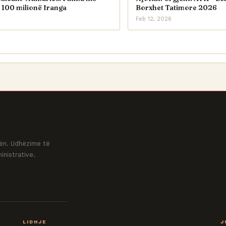
 100 milionë franga
Borxhet Tatimore 2026
Feb 12, 2026
ovën. Udhëzime të
inistrative.
LIDHJE
J