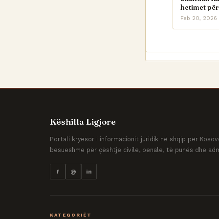
hetimet për
Feb 20, 2026
Këshilla Ligjore
Portali kryesor i informacionit juridik në shqip për Kos
besueshme për çështje civile, penale, të punës dhe adm
f
@
in
KATEGORIËT