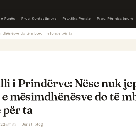
a e Punës
Proc. Kontestimore
Praktika Penale
Proc. Përmbarimore
ësimdhënësve do të mbledhim fonde për ta
lli i Prindërve: Nëse nuk j
 e mësimdhënësve do të m
 për ta
022
Juristi.blog