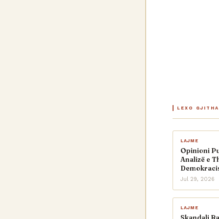
LEXO GJITH
LAJME
Opinioni Pu
Analizë e Th
Demokracis
Jul 29, 2026
LAJME
Skandali R