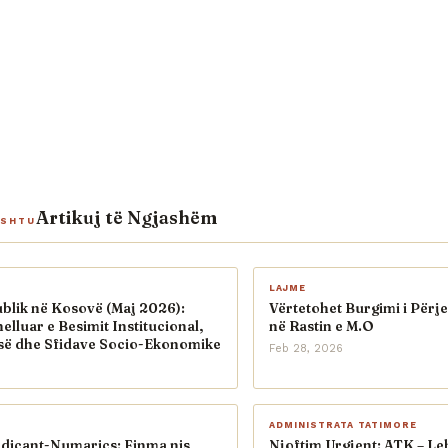
Artikuj të Ngjashëm
ASHTU
LAJME
blik në Kosovë (Maj 2026):
Vërtetohet Burgimi i Përj
elluar e Besimit Institucional,
në Rastin e M.O
ë dhe Sfidave Socio-Ekonomike
Feb 28, 2026
ADMINISTRATA TATIMORE
adicant-Numarics: Finma nis
Njoftim Urgjent: ATK – Le