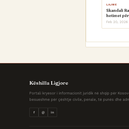
LAJME
Skandali R
hetimet për
Feb 20, 2026
Këshilla Ligjore
Portali kryesor i informacionit juridik në shqip për Kos
besueshme për çështje civile, penale, të punës dhe adm
f
@
in