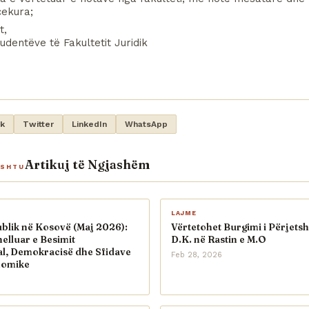
cekura;
t,
Studentëve të Fakultetit Juridik
k
Twitter
LinkedIn
WhatsApp
Artikuj të Ngjashëm
ASHTU
LAJME
blik në Kosovë (Maj 2026):
Vërtetohet Burgimi i Përjets
helluar e Besimit
D.K. në Rastin e M.O
al, Demokracisë dhe Sfidave
Feb 28, 2026
nomike