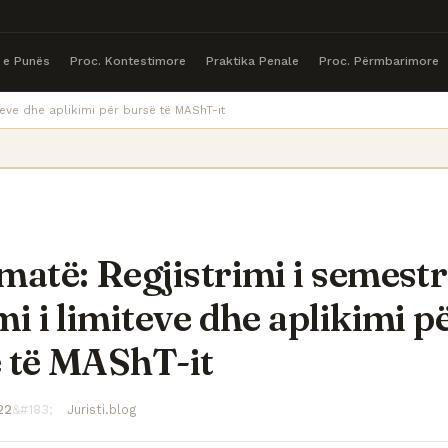
a e Punës
Proc. Kontestimore
Praktika Penale
Proc. Përmbarimore
miteve dhe aplikimi për bursë të MAShT-it
matë: Regjistrimi i semestri
mi i limiteve dhe aplikimi p
 të MAShT-it
22
Juristi.blog