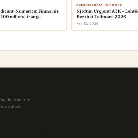
ADMINISTRATA TATIMORE
adicant-Numarics: Finma nis
Njoftim Urgjent: ATK – Lehtë
 100 milionë franga
Borxhet Tatimore 2026
Feb 12, 2026
ovën. Udhëzime të
inistrative.