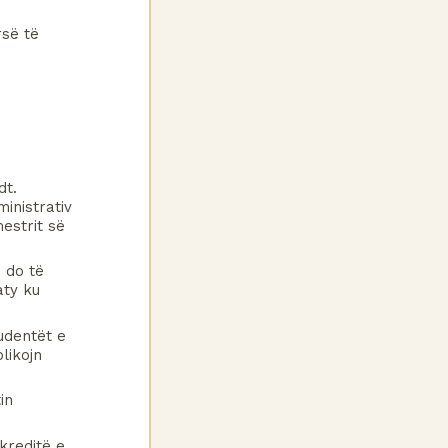
së të 
t. 
inistrativ 
estrit së 
 do të 
ty ku 
dentët e 
ikojn 
reditë e 