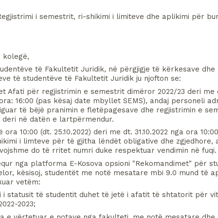
gjistrimi i semestrit, ri-shikimi i limiteve dhe aplikimi për bur
 kolegë,
Studentëve të Fakultetit Juridik, në përgjigje të kërkesave dhe 
e të studentëve të Fakultetit Juridik ju njofton se:
t Afati për regjistrimin e semestrit dimëror 2022/23 deri me d
 ora: 16:00 (pas kësaj date mbyllet SEMS), andaj personeli adm
liguar të bëjë pranimin e fletëpagesave dhe regjistrimin e sem
t deri në datën e lartpërmendur.
 ora 10:00 (dt. 25.10.2022) deri me dt. 31.10.2022 nga ora 10:00
ikimi i limteve për të gjitha lëndët obligative dhe zgjedhore, a
vojshme do të rritet numri duke respektuar vendimin në fuqi.
equr nga platforma E-Kosova opsioni "Rekomandimet" për stu
çelor, kësisoj, studentët me notë mesatare mbi 9.0 mund të apl
kuar vetëm:
2022-2023;
ata e vërtetuar e notave nga fakulteti, me notë mesatare dhe k