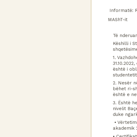
Informatë: Re
MAShT-it
Të nderuar
Këshilli i 
shqetësimev
1. 
Vazhdohe
31.10.2022,
është i ob
studenteti
2. Nesër në
bëhet ri-sh
është e ne
3. Është h
nivelit Ba
duke ngar
 • Vërtetimi i statusit të studentit duhet të jetë i afatit të shtatorit për vitin 
akademik 
• Certifik