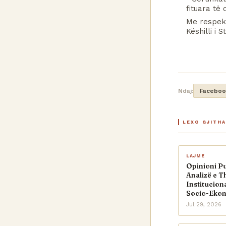
fituara të 
Me respek
Këshilli i 
Ndaj:
Faceboo
LEXO GJITH
LAJME
Opinioni Pu
Analizë e T
Institucion
Socio-Eko
Jul 29, 2026