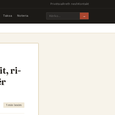
Privëtsia
Rreth nesh
Kontakt
Taksa
Noteria
→
t, ri-
ër
1 min lexim