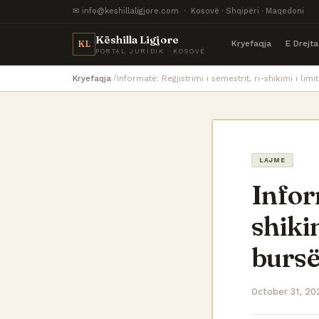
✉ info@keshillaligjore.com · Kosovë · Shqipëri · Maqedoni
Këshilla Ligjore
Kryefaqja
E Drejt
KL
PORTAL JURIDIK · KOSOVË
Kryefaqja
Informatë: Regjistrimi i semestrit, ri-shikimi i li
LAJME
Infor
shiki
bursë
October 31, 20