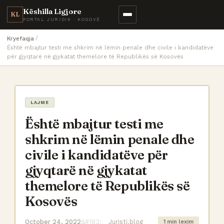
Këshilla Ligjore
KL
PORTAL JURIDIK · KOSOVË
Kryefaqja
Është mbajtur testi me shkrim në lëmin penale dhe civile i kandidatëve
për gjyqtarë në gjykatat themelore të Republikës së Kosovës
LAJME
Është mbajtur testi me
shkrim në lëmin penale dhe
civile i kandidatëve për
gjyqtarë në gjykatat
themelore të Republikës së
Kosovës
October 24, 2022
Juristi.blog
1 min lexim