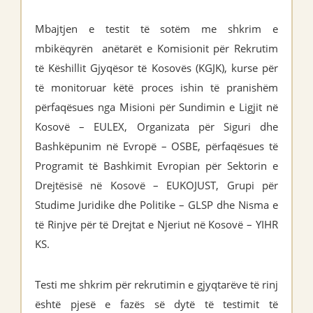
Mbajtjen e testit të sotëm me shkrim e
mbikëqyrën anëtarët e Komisionit për Rekrutim
të Këshillit Gjyqësor të Kosovës (KGJK), kurse për
të monitoruar këtë proces ishin të pranishëm
përfaqësues nga Misioni për Sundimin e Ligjit në
Kosovë – EULEX, Organizata për Siguri dhe
Bashkëpunim në Evropë – OSBE, përfaqësues të
Programit të Bashkimit Evropian për Sektorin e
Drejtësisë në Kosovë – EUKOJUST, Grupi për
Studime Juridike dhe Politike – GLSP dhe Nisma e
të Rinjve për të Drejtat e Njeriut në Kosovë – YIHR
KS.
Testi me shkrim për rekrutimin e gjyqtarëve të rinj
është pjesë e fazës së dytë të testimit të