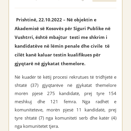
Prishtinë, 22.10.2022 – Në objektin e
Akademisë së Kosovës për Siguri Publike në
Vushtrri, është mbajtur testi me shkrim i
kandidatëve në lëmin penale dhe civile të
cilët kanë kaluar testin kualifikues për
gjyqtarë në gjykatat themelore.
Në kuadër të këtij procesi rekrutues të tridhjetë e
shtatë (37) gjyqtarëve në gjykatat themelore
morën pjesë 275 kandidatë, prej tyre 154
meshkuj dhe 121 femra. Nga radhët e
komuniteteve, morën pjesë 11 kandidatë, prej
tyre shtatë (7) nga komuniteti serb dhe katër (4)
nga komunitetet tjera.