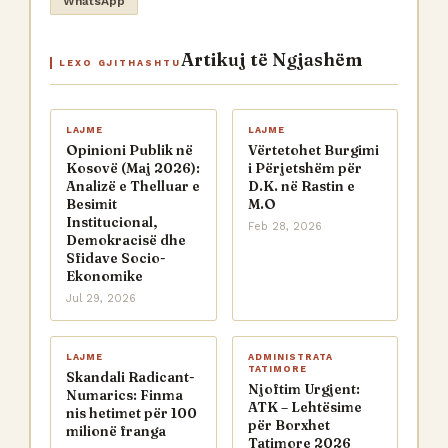
WhatsApp
Artikuj të Ngjashëm
LEXO GJITHASHTU
LAJME
LAJME
Opinioni Publik në
Vërtetohet Burgimi
Kosovë (Maj 2026):
i Përjetshëm për
Analizë e Thelluar e
D.K. në Rastin e
Besimit
M.O
Institucional,
Feb 28, 2026
Demokracisë dhe
Sfidave Socio-
Ekonomike
Jul 29, 2026
LAJME
ADMINISTRATA
TATIMORE
Skandali Radicant-
Njoftim Urgjent:
Numarics: Finma
ATK – Lehtësime
nis hetimet për 100
për Borxhet
milionë franga
Tatimore 2026