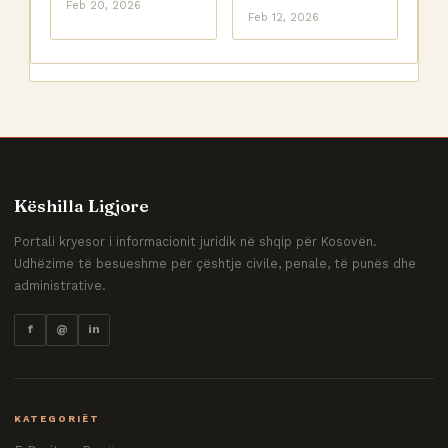
Feb 20, 2026
Feb 12, 2026
Këshilla Ligjore
Portali kryesor i informacionit juridik në shqip për Kosovën.
Udhëzime të besueshme për çështje civile, penale, të punës dhe
administrative.
f
@
in
KATEGORIËT