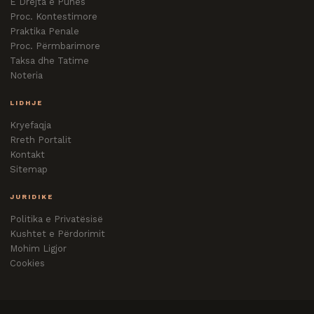
E Drejta e Punës
Proc. Kontestimore
Praktika Penale
Proc. Përmbarimore
Taksa dhe Tatime
Noteria
LIDHJE
Kryefaqja
Rreth Portalit
Kontakt
Sitemap
JURIDIKE
Politika e Privatësisë
Kushtet e Përdorimit
Mohim Ligjor
Cookies