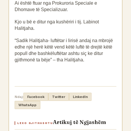
Ai është ftuar nga Prokuroria Speciale e
Dhomave të Specializuar.
Kjo u bë e ditur nga kushëriri i tij. Labinot
Halitjaha.
“Sadik Halitjaha- luftëtar i lirisë andaj na mbrojë
edhe një herë këtë vend këtë luftë të drejtë këtë
popull dhe bashkëluftëtar ashtu siç ke ditur
gjithmonë ta bëje” – tha Halitjaha.
Ndaj:
Facebook
Twitter
LinkedIn
WhatsApp
Artikuj të Ngjashëm
LEXO GJITHASHTU