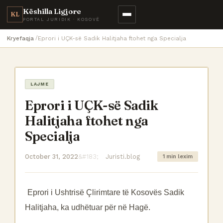
Këshilla Ligjore
KL
PORTAL JURIDIK · KOSOVË
Kryefaqja
Eprori i UÇK-së Sadik Halitjaha ftohet nga Specialja
LAJME
Eprori i UÇK-së Sadik
Halitjaha ftohet nga
Specialja
October 31, 2022
Juristi.blog
1 min lexim
Eprori i Ushtrisë Çlirimtare të Kosovës Sadik
Halitjaha, ka udhëtuar për në Hagë.