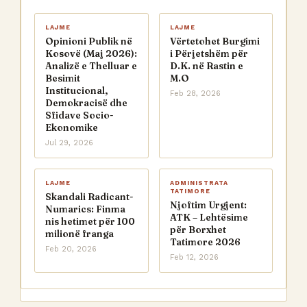
LAJME
LAJME
Opinioni Publik në
Vërtetohet Burgimi
Kosovë (Maj 2026):
i Përjetshëm për
Analizë e Thelluar e
D.K. në Rastin e
Besimit
M.O
Institucional,
Feb 28, 2026
Demokracisë dhe
Sfidave Socio-
Ekonomike
Jul 29, 2026
LAJME
ADMINISTRATA
TATIMORE
Skandali Radicant-
Njoftim Urgjent:
Numarics: Finma
ATK – Lehtësime
nis hetimet për 100
për Borxhet
milionë franga
Tatimore 2026
Feb 20, 2026
Feb 12, 2026