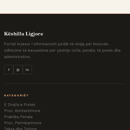
Këshilla Ligjore
Portali kryesor i informacionit juridik në shqip për Kosovën.
Udhëzime të besueshme për çështje civile, penale, të punës dhe
administrative.
f
@
in
KATEGORIËT
E Drejta e Punës
Proc. Kontestimore
Praktika Penale
Proc. Përmbarimore
Taksa dhe Tatime