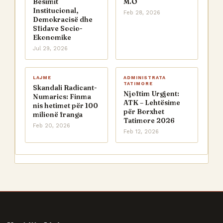
Besimit
M.O
Institucional,
Feb 28, 2026
Demokracisë dhe
Sfidave Socio-
Ekonomike
Jul 29, 2026
LAJME
ADMINISTRATA
TATIMORE
Skandali Radicant-
Njoftim Urgjent:
Numarics: Finma
ATK – Lehtësime
nis hetimet për 100
për Borxhet
milionë franga
Tatimore 2026
Feb 20, 2026
Feb 12, 2026