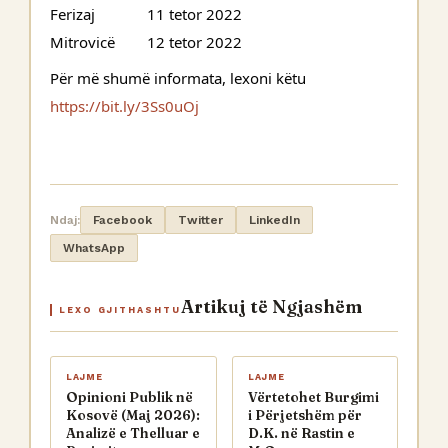
Ferizaj             11 tetor 2022
Mitrovicë        12 tetor 2022
Për më shumë informata, lexoni këtu 
https://bit.ly/3Ss0uOj
Ndaj:
Facebook
Twitter
LinkedIn
WhatsApp
Artikuj të Ngjashëm
LEXO GJITHASHTU
LAJME
LAJME
Opinioni Publik në
Vërtetohet Burgimi
Kosovë (Maj 2026):
i Përjetshëm për
Analizë e Thelluar e
D.K. në Rastin e