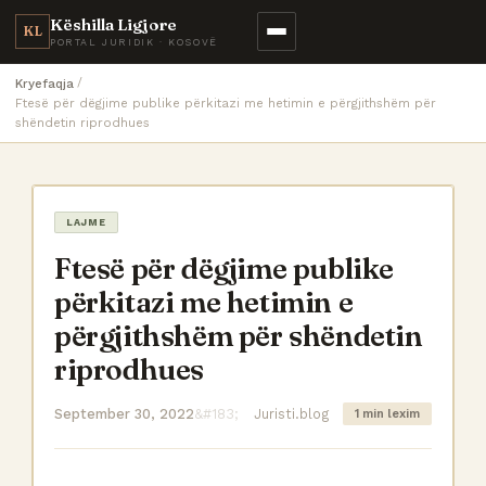
Këshilla Ligjore
KL
PORTAL JURIDIK · KOSOVË
Kryefaqja
Ftesë për dëgjime publike përkitazi me hetimin e përgjithshëm për
shëndetin riprodhues
LAJME
Ftesë për dëgjime publike
përkitazi me hetimin e
përgjithshëm për shëndetin
riprodhues
September 30, 2022
Juristi.blog
1 min lexim