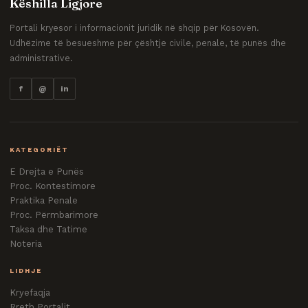
Këshilla Ligjore
Portali kryesor i informacionit juridik në shqip për Kosovën.
Udhëzime të besueshme për çështje civile, penale, të punës dhe
administrative.
f
@
in
KATEGORIËT
E Drejta e Punës
Proc. Kontestimore
Praktika Penale
Proc. Përmbarimore
Taksa dhe Tatime
Noteria
LIDHJE
Kryefaqja
Rreth Portalit